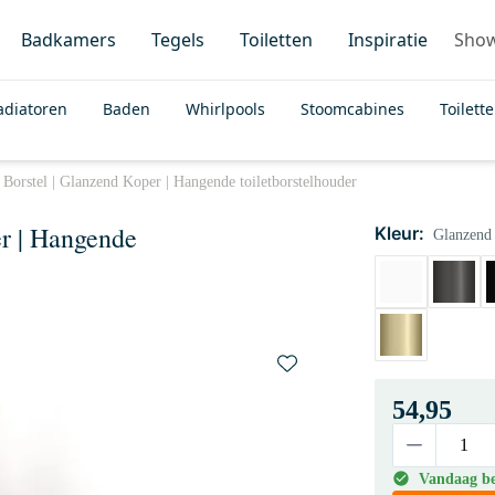
Badkamers
Tegels
Toiletten
Inspiratie
Sho
adiatoren
Baden
Whirlpools
Stoomcabines
Toilett
Borstel | Glanzend Koper | Hangende toiletborstelhouder
r | Hangende
Kleur:
Glanzend
54,95
Vandaag bes