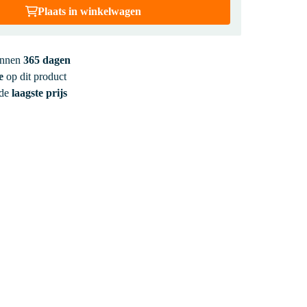
Plaats in winkelwagen
innen
365 dagen
e
op dit product
 de
laagste prijs