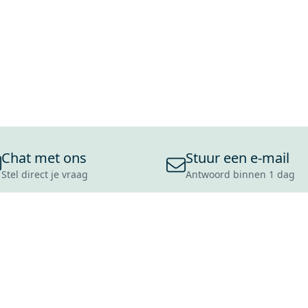
Chat met ons
Stuur een e-mail
Stel direct je vraag
Antwoord binnen 1 dag
ONS ASSORTIMENT
OVER MAXARO
KLANT
BADKAMERS
REVIEWS
CONTACT
TEGELS
OVER ONS
OPENINGS