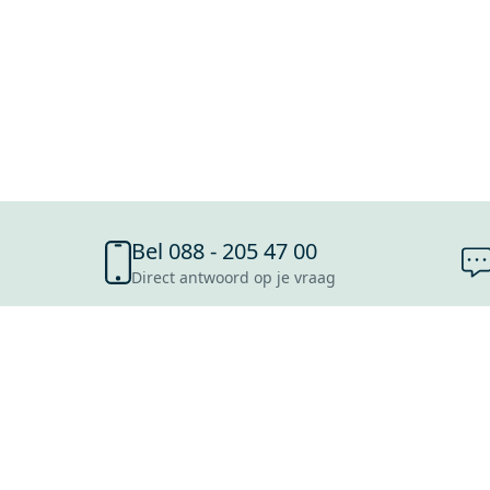
Bel 088 - 205 47 00
Direct antwoord op je vraag
SHOWROOMS
ROOSENDAAL
UTRECHT