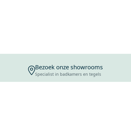
Bezoek onze showrooms
Specialist in badkamers en tegels
ENSERVICE
TIJDEN