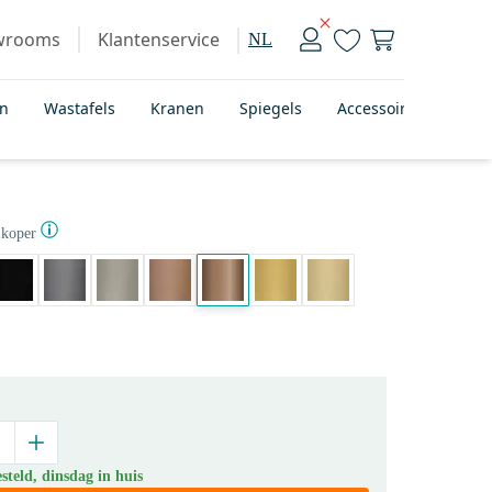
wrooms
Klantenservice
NL
en
Wastafels
Kranen
Spiegels
Accessoires
Bad
 koper
teld, dinsdag in huis