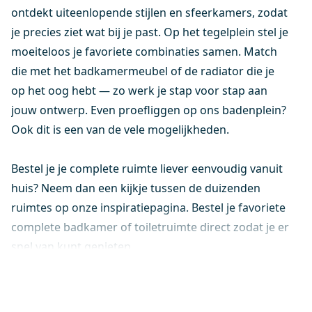
ontdekt uiteenlopende stijlen en sfeerkamers, zodat
je precies ziet wat bij je past. Op het tegelplein stel je
moeiteloos je favoriete combinaties samen. Match
die met het badkamermeubel of de radiator die je
op het oog hebt — zo werk je stap voor stap aan
jouw ontwerp. Even proefliggen op ons badenplein?
Ook dit is een van de vele mogelijkheden.
Bestel je je complete ruimte liever eenvoudig vanuit
huis? Neem dan een kijkje tussen de duizenden
ruimtes op onze inspiratiepagina. Bestel je favoriete
complete badkamer of toiletruimte direct zodat je er
snel van kunt genieten.
Renoveren of upgraden?
Of je nu losse elementen wilt vervangen of je
badkamer een luxe upgrade geeft: ons assortiment