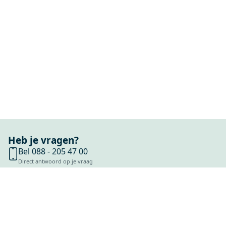
onze inspiratiepagina vind je duizenden complete
ruimtes en moodboards die je verder op weg
helpen.
98% direct uit voorraad leverbaar
Bij Maxaro combineer je kwaliteit met snelheid. Ons
assortiment is met zorg samengesteld door onze
specialisten en maar liefst 98% is direct uit voorraad
leverbaar. Zo vlieg je jouw badkamerproject snel aan.
Heb je vragen?
Bel 088 - 205 47 00
Direct antwoord op je vraag
Chat met ons
Stel direct je vraag
Stuur een e-mail
Antwoord binnen 1 dag
Bezoek onze showrooms
Specialist in badkamers en tegels