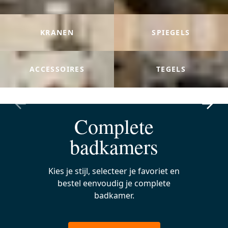
KRANEN
SPIEGELS
ACCESSOIRES
TEGELS
Complete
Hotel Chic badkamers
badkamers
vanaf €4.100,-
Kies je stijl, selecteer je favoriet en
bestel eenvoudig je complete
badkamer.