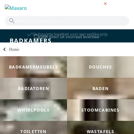
NL
98% direct uit voorraad leverbaar
BADKAMERS
Home
BADKAMERMEUBELS
DOUCHES
RADIATOREN
BADEN
WHIRLPOOLS
STOOMCABINES
TOILETTEN
WASTAFELS