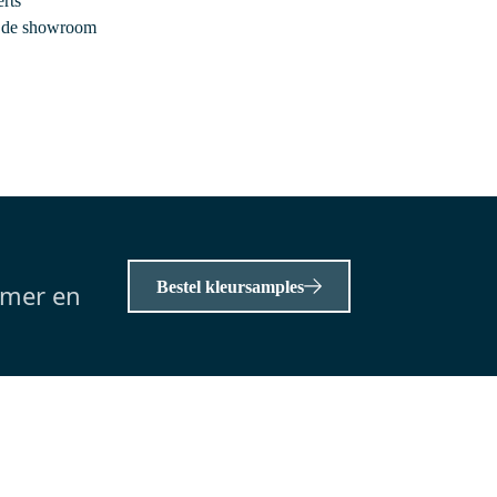
rts
 huis
Voor 13.00 uur besteld, morgen in huis
r de showroom
|
Modulo Plato Badkamermeubel
er
voor waskom | 100 cm Zwart
eiken Greeploos front Zwart
eiken blad 2 lades onder elkaar
100 cm x 46 cm x 66.6 cm
Exclusief waskom
Zwart eiken wastafelblad
0,-
Bestel kleursamples
amer en
Meer info