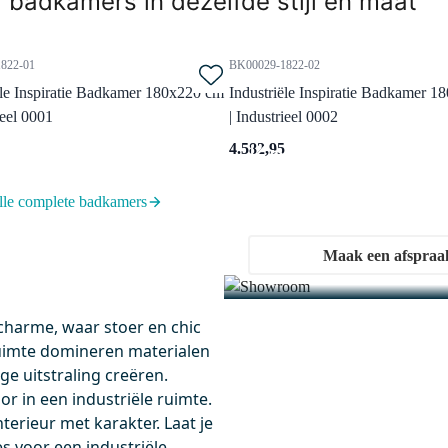
 badkamers in dezelfde stijl en maat
822-01
BK00029-1822-02
ële Inspiratie Badkamer 180x220 cm
Industriële Inspiratie Badkamer 
ieel 0001
| Industrieel 0002
Kom langs i
4.582,95
Ervaar onze showrooms
lle complete badkamers
3.591KP
99.000.704KP
Maak een afspraa
 13.00 uur besteld, morgen in huis
Voor 13.00 uur besteld, morgen in
s Hoge Wastafelkraan
Afvoerplug Niet Afsluitbaar
w | Koper | Eéngreeps
Koper Rond
charme, waar stoer en chic
raan | Verlengde uitloop
Perfect te matchen met kleur k
uimte domineren materialen
Geschikt voor waskom
sing
ge uitstraling creëren.
hoogd model
or in een industriële ruimte.
erbesparend
terieur met karakter. Laat je
s voor een industriële