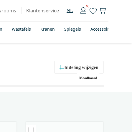
wrooms
Klantenservice
NL
en
Wastafels
Kranen
Spiegels
Accessoires
Bad
Indeling wijzigen
Moodboard
+ 1
foto’s