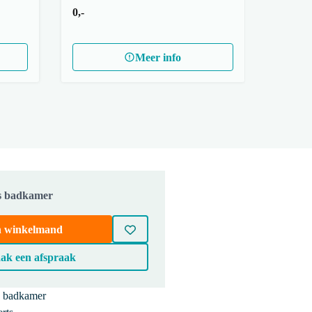
0,-
Meer info
js badkamer
in winkelmand
ak een afspraak
e badkamer
BMK17-02355