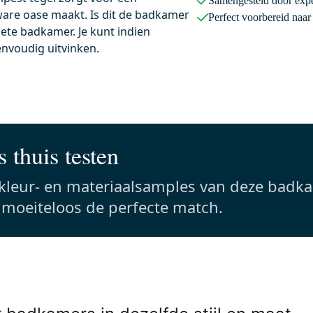
Samengesteld door expe
are oase maakt. Is dit de badkamer
 13.00 uur besteld, morgen in huis
Voor 13.00 uur besteld, morgen in
Perfect voorbereid naa
ete badkamer. Je kunt indien
it Bedieningspaneel Toilet |
Radius WC Borstel | Koper 
envoudig uitvinken.
 50 Wit Koper
Hangende toiletborstelhoud
6x16,4x1,2
9,1x9,1x37,7 cm (lxbxh)
nzend wit
Rvs
Eenvoudig te bevestigen
 thuis testen
0,-
 kleur- en materiaalsamples van deze badk
s moeiteloos de perfecte match.
Meer info
Meer info