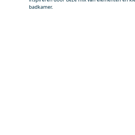
0,-
0,-
badkamer.
Meer info
M40-1000-43080
BKK10