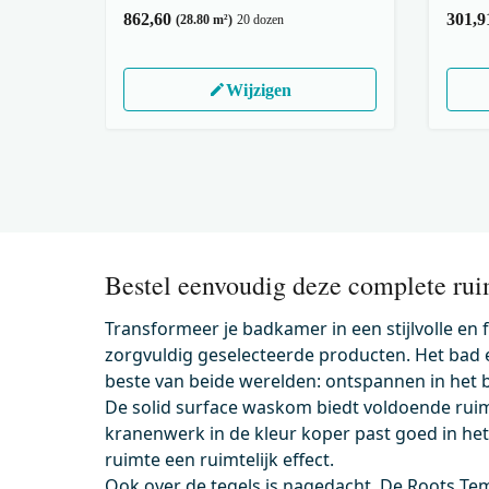
862,60
301,9
(28.80 m²)
20 dozen
Wijzigen
Bestel eenvoudig deze complete rui
Transformeer je badkamer in een stijlvolle en
zorgvuldig geselecteerde producten. Het bad
beste van beide werelden: ontspannen in het 
De solid surface waskom biedt voldoende ruimte
kranenwerk in de kleur koper past goed in het g
ruimte een ruimtelijk effect.
Ook over de tegels is nagedacht. De Roots Te
500.0220MW
91101