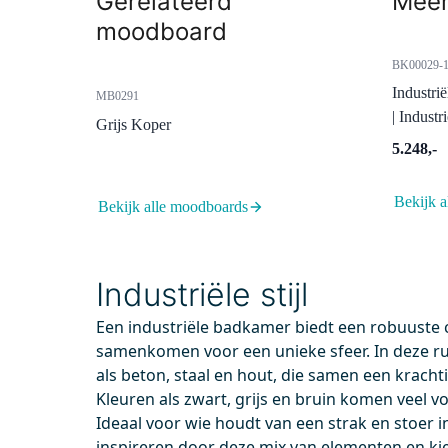
Gerelateerd
Meer
moodboard
BK00029-1
Industri
MB0291
| Industr
Grijs Koper
5.248,-
Bekijk a
Bekijk alle moodboards
M120-0021
55.00
Voor 13.00 uur besteld, morgen in huis
Voor
Industriële stijl
Waskom Mintra Solid Surface
Radiu
Mat Wit 42,5x34,4cm Ovaal
Opbou
Een industriële badkamer biedt een robuuste 
mengk
42,5x15,6x34,4 cm
samenkomen voor een unieke sfeer. In deze r
Solid surface
Mes
als beton, staal en hout, die samen een krachti
Ver
Kleuren als zwart, grijs en bruin komen veel vo
Wat
Ideaal voor wie houdt van een strak en stoer in
inspireren door deze mix van elementen en kie