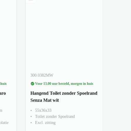
300.0382MW
 huis
Voor 13.00 uur besteld, morgen in huis
aro
Hangend Toilet zonder Spoelrand
Senza Mat wit
cm
55x36x33
Toilet zonder Spoelrand
olatie
Excl. zitting