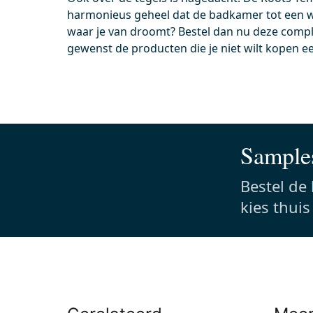
harmonieus geheel dat de badkamer tot een w
Voor 13.00 uur besteld, morgen in huis
Voor
waar je van droomt? Bestel dan nu deze compl
Wc-bril verdikt Mat wit incl.
Geber
gewenst de producten die je niet wilt kopen e
Softclose en Quick release
Sigma
Incl. softclose
24,
Incl. quick release
Gla
Samples
0,-
0,-
Bestel de
kies thui
Meer info