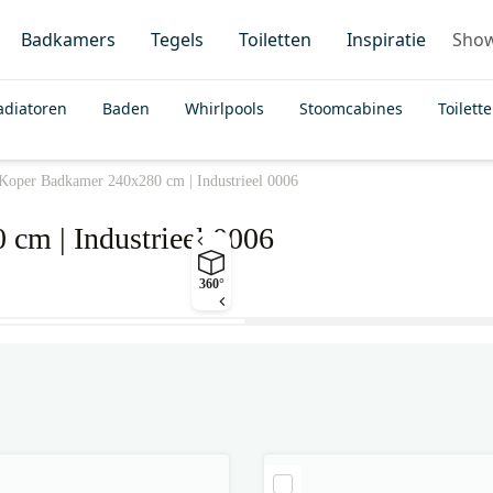
Badkamers
Tegels
Toiletten
Inspiratie
Sho
adiatoren
Baden
Whirlpools
Stoomcabines
Toilett
 Koper Badkamer 240x280 cm | Industrieel 0006
cm | Industrieel 0006
360°