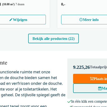
1
0,-
(10.08 m²)
7 dozen
Wijzigen
Meer info
Bekijk alle producten (22)
mte
9.225,26
Totaalpri
 functionele ruimte met onze
 en de douche bieden samen het
Plaats 
bad en verfrissen onder de douche.
Ma
 voor al je toiletartikelen. Het
eheel. De stijlvolle spiegel geeft de
In één klik een compet
mpest tegel zorgt voor een
3790
200-1202KP