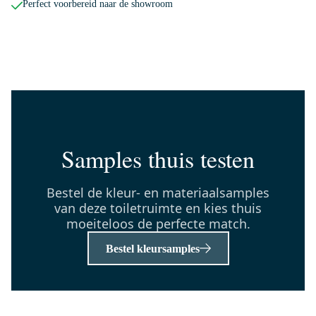
Perfect voorbereid naar de showroom
150-1203MB
Radius WC Borstel | Zwart |
Hangende toiletborstelhouder
Dinsdag in huis
0,-
150-1105MB
Samples thuis testen
Radius Toiletrolhouder | Zwart
Dinsdag in huis
Bestel de kleur- en materiaalsamples
0,-
van deze toiletruimte en kies thuis
moeiteloos de perfecte match.
Bestel kleursamples
TMW10-00073
Modulo Pico Toiletmeubel met
wastafel | 40 cm Lichtgrijs eiken
Vlak front Keramiek