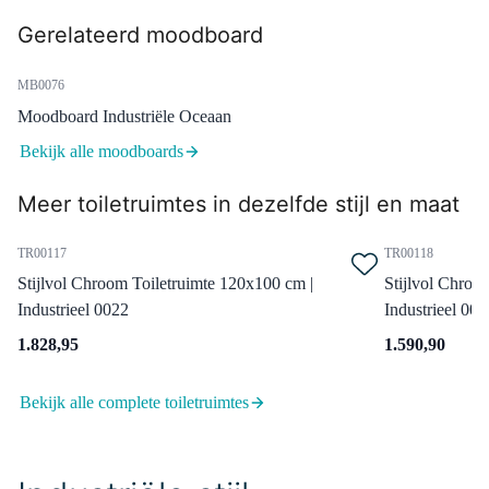
Dinsdag in huis
Gerelateerd moodboard
0,-
MB0076
Moodboard Industriële Oceaan
55.004.404MBN
Bekijk alle moodboards
Radius Fonteinkraan Opbouw |
Zwart | Koudwaterkraan
Meer toiletruimtes in dezelfde stijl en maat
Dinsdag in huis
0,-
TR00117
TR00118
Stijlvol Chroom Toiletruimte 120x100 cm |
Stijlvol Chroo
Industrieel 0022
Industrieel 002
H01-0256-22
1.828,95
1.590,90
Mano 01 Handgreep | Zwart |
256mm
Bekijk alle complete toiletruimtes
Dinsdag in huis
0,-