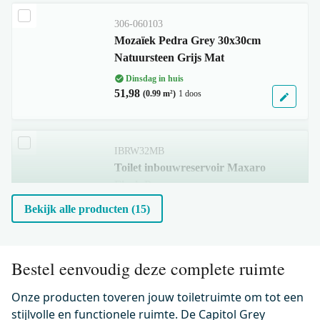
306-060103
Mozaïek Pedra Grey 30x30cm
Natuursteen Grijs Mat
Dinsdag in huis
51,98
(0.99 m²)
1 doos
IBRW32MB
Toilet inbouwreservoir Maxaro
Flush Pro
Dinsdag in huis
Bekijk alle producten (15)
0,-
Bestel eenvoudig deze complete ruimte
300.0372
Hangend toilet met Spoelrand
Onze producten toveren jouw toiletruimte om tot een
Classico Glanzend wit
stijlvolle en functionele ruimte. De Capitol Grey