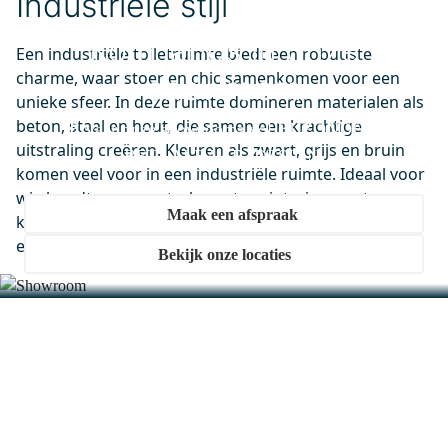
Industriële stijl
99.000.504MB
Kom langs in onze
Een industriële toiletruimte biedt een robuuste
Afvoerplug Niet Afsluitbaar
charme, waar stoer en chic samenkomen voor een
Zwart Rond
showroom
unieke sfeer. In deze ruimte domineren materialen als
Dinsdag in huis
beton, staal en hout, die samen een krachtige
0,-
Ervaar onze showrooms vol BIJZONDER.
uitstraling creëren. Kleuren als zwart, grijs en bruin
BETAALBAAR. DESIGN.
komen veel voor in een industriële ruimte. Ideaal voor
wie houdt van een strak en stoer interieur met
99.050.024
Maak een afspraak
karakter. Laat je inspireren door deze mix van
Sifon Chroom Rond
elementen en kies voor een industrieel toilet.
Bekijk onze locaties
Dinsdag in huis
0,-
M40-0400-43180
Vivo Badkamerspiegel met
ledverlichting | zwart 70x40cm
Dinsdag in huis