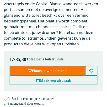
vloertegels en de Capitol Bianco wandtegels werken
Dinsdag in huis
perfect samen met de overige elementen. Het
0,-
glanzend witte toilet beschikt over een verfijnd
bedieningspaneel. Het plaatje wordt compleet
gemaakt met matchende accessoires. Is dit de
500.0220
toiletruimte uit jouw dromen? Bestel dan nu deze
Wc-bril verdikt Glanzend wit
complete toiletruimte. Indien gewenst kun je de
incl. Softclose en Quick release
producten die je niet wilt kopen uitvinken.
Dinsdag in huis
0,-
1.735,30
Totaalprijs toiletruimte
Plaats in winkelmand
KSW002DMB
Flush Bedieningspaneel Toilet |
Maak een afspraak
Mat zwart
Dinsdag in huis
0,-
In één klik een compete badkamer
Samengesteld door experts