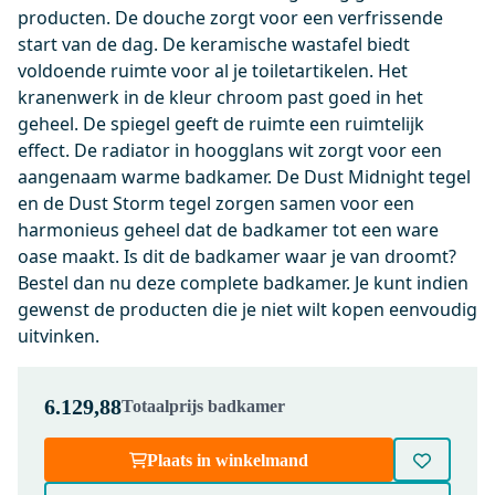
| Chroom | Eéngreeps
producten. De douche zorgt voor een verfrissende
mengkraan
start van de dag. De keramische wastafel biedt
voldoende ruimte voor al je toiletartikelen. Het
Dinsdag in huis
kranenwerk in de kleur chroom past goed in het
0,-
geheel. De spiegel geeft de ruimte een ruimtelijk
effect. De radiator in hoogglans wit zorgt voor een
aangenaam warme badkamer. De Dust Midnight tegel
99.000.404
en de Dust Storm tegel zorgen samen voor een
Afvoerplug Afsluitbaar Chroom
harmonieus geheel dat de badkamer tot een ware
Rond
oase maakt. Is dit de badkamer waar je van droomt?
Dinsdag in huis
Bestel dan nu deze complete badkamer. Je kunt indien
0,-
gewenst de producten die je niet wilt kopen eenvoudig
uitvinken.
91101500
6.129,88
Totaalprijs badkamer
Ruimtebesparend Sifon Wit
Rond
Plaats in winkelmand
Dinsdag in huis
0,-