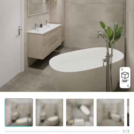
360°
1 / 5