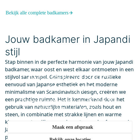
Voetventiel Chroom-Chroom
Bekijk alle complete badkamers
Dinsdag in huis
0,-
Jouw badkamer in Japandi
IDA10110C
stijl
Diamond Inloopdouche | 100 cm
Chroom Helder glas Vaste wand
Stap binnen in de perfecte harmonie van jouw Japandi
badkamer, waar oost en west elkaar ontmoeten in een
Dinsdag in huis
Kom langs in onze
0,-
stijlvol samenspel. Geïnspireerd door de rustieke
eenvoud van Japanse esthetiek en het moderne
showroom
minimalisme van Scandinavisch design, creëren we
een prachtige ruimte. Het is kenmerkend door het
Ervaar onze showrooms vol BIJZONDER.
BIC55-00041
gebruik van natuurlijke materialen, zoals hout en
Radius Regendouche Inbouw |
BETAALBAAR. DESIGN.
steen, in combinatie met strakke lijnen en warme
Chroom 25 cm Regendouche
kleuraccenten. Kies voor de rustgevende sfeer van de
Thermostatisch
Maak een afspraak
Japandi badkamer, waar functionaliteit en mooie
Dinsdag in huis
producten hand in hand gaan.
0,-
Bekijk onze locaties