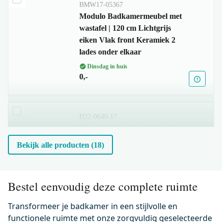
BMW17-05367
Modulo Badkamermeubel met
wastafel | 120 cm Lichtgrijs
eiken Vlak front Keramiek 2
lades onder elkaar
Dinsdag in huis
0,-
H22-0640-17
Mano 22 Handgreep | Rvs |
640mm
Bekijk alle producten (18)
Dinsdag in huis
0,-
Bestel eenvoudig deze complete ruimte
Transformeer je badkamer in een stijlvolle en
55.003.571
Radius Wastafelkraan Opbouw
functionele ruimte met onze zorgvuldig geselecteerde