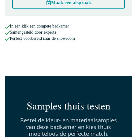
Maak een afspraak
M06-1200-40605
In één klik een compete badkamer
Melo Badkamerspiegel met
Samengesteld door experts
ledverlichting | 120x60cm
Perfect voorbereid naar de showroom
Dinsdag in huis
0,-
BKK10-00068
Lungo Badkamerkast | 170 cm
Lichtgrijs eiken Vlak front 3
vakken + 2 lades
Samples thuis testen
Dinsdag in huis
0,-
Bestel de kleur- en materiaalsamples
van deze badkamer en kies thuis
moeiteloos de perfecte match.