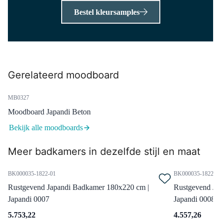
H22-0256-17
Bestel kleursamples
Mano 22 Handgreep | Rvs |
256mm
Dinsdag in huis
0,-
Gerelateerd moodboard
DR16-0617GWN
MB0327
Mars Handdoekradiator |
Moodboard Japandi Beton
60x170 cm Wit glans 875 Watt
Staal Centrale verwarming
Bekijk alle moodboards
Dinsdag in huis
Meer badkamers in dezelfde stijl en maat
0,-
BK000035-1822-01
BK000035-1822-0
Rustgevend Japandi Badkamer 180x220 cm |
Rustgevend Ja
DRK12GCN-GCN
Japandi 0007
Japandi 0008
Radiatorkraan Thermostatisch
Dubbel Haaks Linkshandig Met
5.753,22
4.557,26