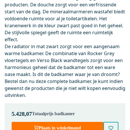
producten. De douche zorgt voor een verfrissende
0,-
start van de dag. De mineraalmarmeren wastafel biedt
voldoende ruimte voor al je toiletartikelen. Het
kranenwerk in de kleur zwart past goed in het geheel.
KSW002DMB
De stijlvolle spiegel geeft de ruimte een ruimtelijk
Flush Bedieningspaneel Toilet |
effect.
Mat zwart
De radiator in mat zwart zorgt voor een aangenaam
Maandag in huis
warme badkamer. De combinatie van Rocker Grey
0,-
vloertegels en Verso Black wandtegels zorgt voor een
harmonieus geheel dat de badkamer tot een ware
oase maakt. Is dit de badkamer waar je van droomt?
200-1202MB
Bestel dan nu deze complete badkamer. Je kunt indien
Radius WC Borstel | Zwart |
gewenst de producten die je niet wilt kopen eenvoudig
Hangende toiletborstelhouder
uitvinken.
Maandag in huis
0,-
5.428,07
Totaalprijs badkamer
Plaats in winkelmand