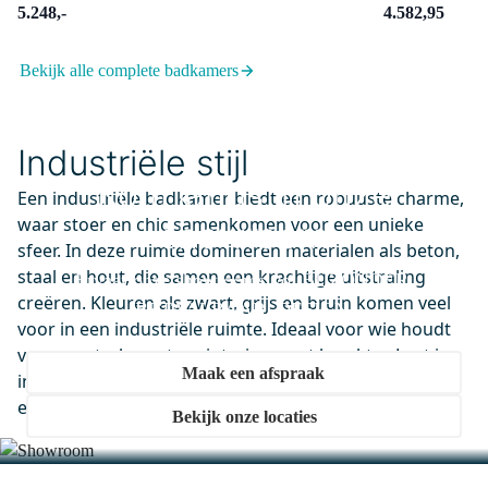
5.248,-
4.582,95
91101500
Bekijk alle complete badkamers
Ruimtebesparend Sifon Wit
Rond
Maandag in huis
Industriële stijl
0,-
Kom langs in onze
Een industriële badkamer biedt een robuuste charme,
waar stoer en chic samenkomen voor een unieke
showroom
sfeer. In deze ruimte domineren materialen als beton,
M45-1000-43180
staal en hout, die samen een krachtige uitstraling
Vivo Badkamerspiegel met
Ervaar onze showrooms vol BIJZONDER.
creëren. Kleuren als zwart, grijs en bruin komen veel
ledverlichting | 100 cm Rond
BETAALBAAR. DESIGN.
voor in een industriële ruimte. Ideaal voor wie houdt
Zwart
van een strak en stoer interieur met karakter. Laat je
Maandag in huis
Maak een afspraak
inspireren door deze mix van elementen en kies voor
0,-
een industriële badkamer.
Bekijk onze locaties
DR52_0418SBN