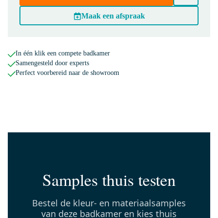
150-1105MB
Radius Toiletrolhouder | Zwart
Maak een afspraak
Maandag in huis
0,-
In één klik een compete badkamer
Samengesteld door experts
Perfect voorbereid naar de showroom
BMW17-00657
Modulo Badkamermeubel met
wastafel | 100 cm Lichtbruin
eiken Vlak front
Mineraalmarmer 2 lades onder
elkaar
Maandag in huis
0,-
Samples thuis testen
Bestel de kleur- en materiaalsamples
H04-0640-12
van deze badkamer en kies thuis
Mano 04 Handgreep | Zwart |