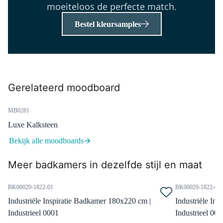
moeiteloos de perfecte match.
640mm
Maandag in huis
Bestel kleursamples
0,-
55.003.551MB
Radius Wastafelkraan Opbouw
Gerelateerd moodboard
| Zwart | Eéngreeps mengkraan
MB0281
Maandag in huis
0,-
Luxe Kalksteen
Bekijk alle moodboards
99.000.404MB
Meer badkamers in dezelfde stijl en maat
Afvoerplug Afsluitbaar Zwart
Rond
BK00029-1822-01
BK00029-1822-02
Maandag in huis
Industriële Inspiratie Badkamer 180x220 cm |
Industriële In
0,-
Industrieel 0001
Industrieel 000