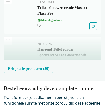
IBRW32MB
Toilet inbouwreservoir Maxaro
Flush Pro
Maandag in huis
0,-
300.0382M
Hangend Toilet zonder
Spoelrand Senza Glanzend wit
Maandag in huis
0,-
Bekijk alle producten (20)
500.0230
Bestel eenvoudig deze complete ruimte
Wc-bril verdund Glanzend wit
incl. Softclose en Quick release
Transformeer je badkamer in een stijlvolle en
functionele ruimte met onze zorgvuldig geselecteerde
Maandag in huis