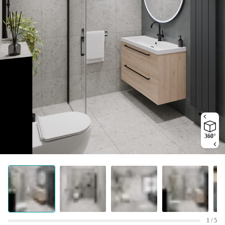
360°
1 / 5