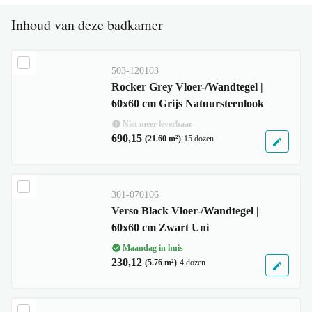
Inhoud van deze badkamer
503-120103
Rocker Grey Vloer-/Wandtegel |
60x60 cm Grijs Natuursteenlook
Niet meer leverbaar
690,15
(21.60 m²)
15 dozen
301-070106
Verso Black Vloer-/Wandtegel |
60x60 cm Zwart Uni
Maandag in huis
230,12
(5.76 m²)
4 dozen