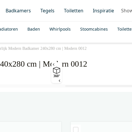
Badkamers
Tegels
Toiletten
Inspiratie
Sho
adiatoren
Baden
Whirlpools
Stoomcabines
Toilett
rlijk Modern Badkamer 240x280 cm | Modern 0012
240x280 cm | Modern 0012
360°