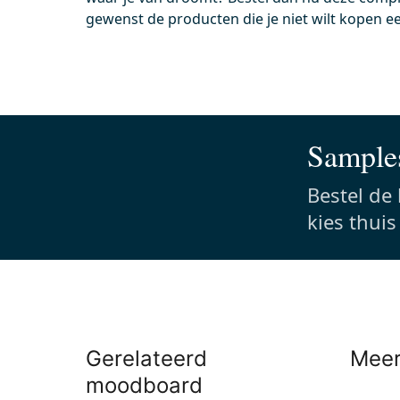
gewenst de producten die je niet wilt kopen e
Vandaag besteld, dinsdag in huis
Vand
Flush Bedieningspaneel Toilet |
Radiu
Glanzend chroom
Hange
24,5x16,5x1,5
9,1
Chroom
Rvs
Een
Samples
Bestel de
kies thui
0,-
0,-
Meer info
Gerelateerd
Meer
moodboard