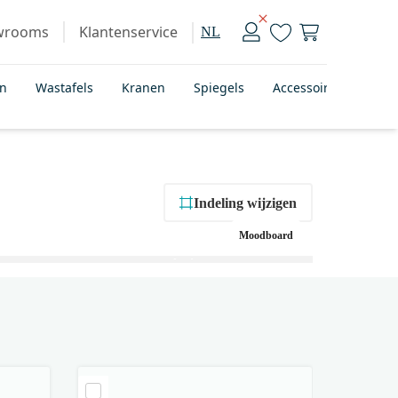
wrooms
Klantenservice
NL
en
Wastafels
Kranen
Spiegels
Accessoires
Bad
Indeling wijzigen
Moodboard
+ 1
foto’s