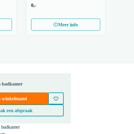
0,-
Meer info
js badkamer
in winkelmand
ak een afspraak
e badkamer
55.003.551