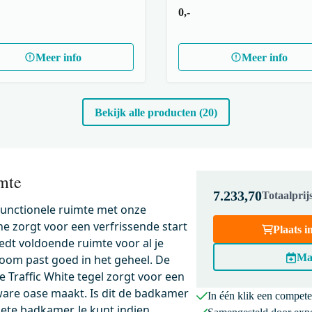
0,-
Meer info
Meer info
Bekijk alle producten (20)
mte
7.233,70
Totaalpri
 functionele ruimte met onze
e zorgt voor een verfrissende start
Plaats 
dt voldoende ruimte voor al je
Ma
room past goed in het geheel. De
De Traffic White tegel zorgt voor een
are oase maakt. Is dit de badkamer
In één klik een compet
ete badkamer. Je kunt indien
202
BMW17-03671