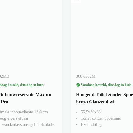
32MB
300.0382M
aag besteld, dinsdag in huis
Vandaag besteld, dinsdag in huis
t inbouwreservoir Maxaro
Hangend Toilet zonder Spo
 Pro
Senza Glanzend wit
imale inbouwdiepte 13,0 cm
55,5x36x33
oogte verstelbaar
Toilet zonder Spoelrand
. wandankers met geluidsisolatie
Excl. zitting