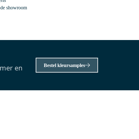
rts
Vandaag besteld, dinsdag in huis
r de showroom
et
Radius Wastafelkraan Opbouw |
uin
Chroom | Eéngreeps mengkraan
Messing
der
Waterbesparend
Bestel kleursamples
amer en
0,-
Meer info