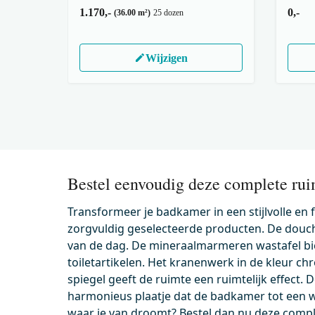
1.170,-
0,-
(36.00 m²)
25 dozen
Wijzigen
Bestel eenvoudig deze complete rui
Transformeer je badkamer in een stijlvolle en
zorgvuldig geselecteerde producten. De douch
van de dag. De mineraalmarmeren wastafel bie
toiletartikelen. Het kranenwerk in de kleur ch
spiegel geeft de ruimte een ruimtelijk effect. 
harmonieus plaatje dat de badkamer tot een w
waar je van droomt? Bestel dan nu deze compl
KSW001BGC
200-1