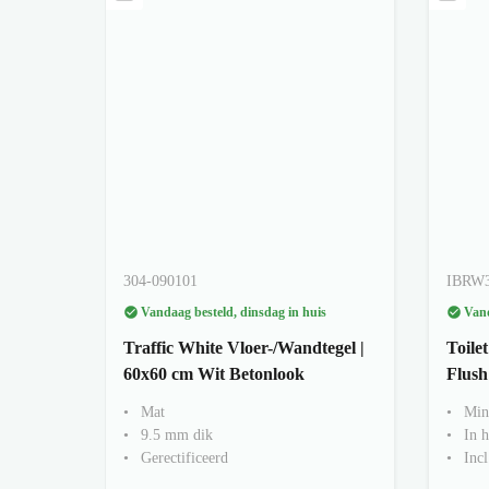
304-090101
IBRW
Vandaag besteld, dinsdag in huis
Vand
Traffic White Vloer-/Wandtegel |
Toile
60x60 cm Wit Betonlook
Flush
Mat
Min
9.5 mm dik
In h
Gerectificeerd
Incl