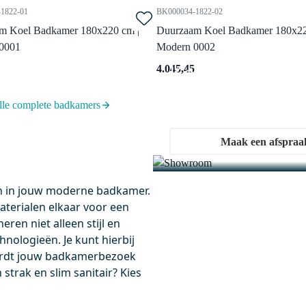
1822-01
BK000034-1822-02
m Koel Badkamer 180x220 cm |
Duurzaam Koel Badkamer 180x22
0001
Modern 0002
Kom langs i
4.045,45
Ervaar onze showrooms
lle complete badkamers
Maak een afspraa
500
M15-1000-43180
n in jouw moderne badkamer.
aag besteld, dinsdag in huis
Vandaag besteld, dinsdag in huis
aterialen elkaar voor een
ebesparend Sifon Wit Rond
Lumo Badkamerspiegel met
ren niet alleen stijl en
ledverlichting | 100 cm
hikt voor al onze
hnologieën. Je kunt hierbij
kamermeubels
100 cm
wordt jouw badkamerbezoek
zij het design benut u optimaal
Ingebouwde spiegelverlichting 
strak en slim sanitair? Kies
uimte in de lade
verwarming
meter van de sifonbuis: 32 mm