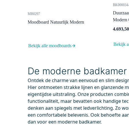
BK000034-
Duurzaa
MB0297
Modern 
Moodboard Natuurlijk Modern
4.693,50
Bekijk a
Bekijk alle moodboards
De moderne badkamer
99.000.404
91101
Ontdek de charme van eenvoud en slim desig
Vandaag besteld, dinsdag in huis
Vand
Hier ontmoeten strakke lijnen en glanzende m
Afvoerplug Afsluitbaar Chroom
Ruimt
eigentijdse uitstraling. Onze producten combine
Rond
Gesc
functionaliteit, maar bevatten ook handige tec
bad
Perfect te matchen met kleur kraan
denken aan spiegels met ledverlichting. Zo 
Dank
Pop-up functie
een comfortabele belevenis. Ook behoefte aan 
de r
Geschikt voor wastafel
dan voor een moderne badkamer.
Dia