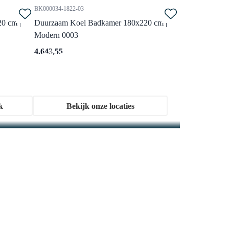
BK000034-1822-03
0 cm |
Duurzaam Koel Badkamer 180x220 cm |
Modern 0003
n onze showroom
4.643,55
 vol BIJZONDER. BETAALBAAR. DESIGN.
k
Bekijk onze locaties
BKK10-00055
Vandaag besteld, dinsdag in huis
Lungo Badkamerkast | 170 cm
Donkerbruin eiken Greeploos
front 3 vakken + 2 lades
en -
40x170x36 (bxhxd)
Greeploos front
Donkerbruin eiken