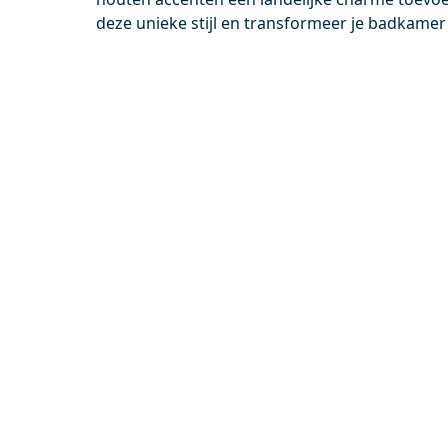
0,-
0,-
deze unieke stijl en transformeer je badkamer
Meer info
BKK10-00020
DR63