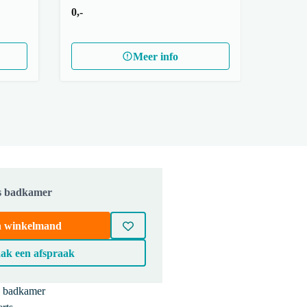
0,-
Meer info
js badkamer
in winkelmand
ak een afspraak
e badkamer
BMW17-02798