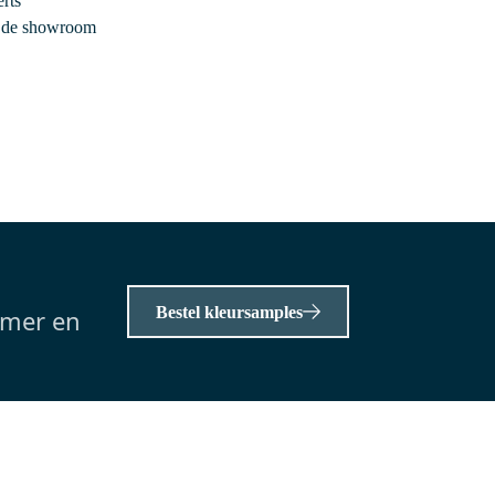
rts
Vandaag besteld, dinsdag in huis
r de showroom
Modulo Badkamermeubel met
wastafel | 100 cm Mat zwart
Greeploos front Solid surface 2
lades onder elkaar
100 cm x 46 cm x 65 cm
Solid surface
2 kraangat(en)
0,-
Bestel kleursamples
amer en
Meer info