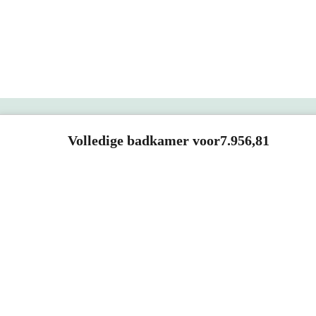
Vandaag besteld, dinsdag in huis
Vand
Lungo Badkamerkast | 170 cm
Keple
Mat zwart Greeploos front 3
55x17
vakken + 2 lades
Alumi
40x170x36 (bxhxd)
55 
Greeploos front
Zija
Mat zwart
1242
Bel 088 - 205 47 00
Volledige badkamer voor
7.956,81
Direct antwoord op je vraag
0,-
0,-
SHOWROOMS
Meer info
ROOSENDAAL
UTRECHT
ROTTERDAM