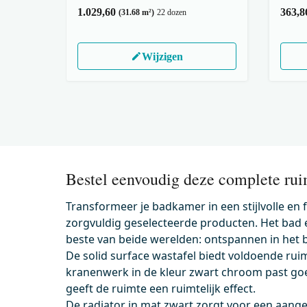
1.029,60
363,8
(31.68 m²)
22 dozen
Wijzigen
Bestel eenvoudig deze complete rui
Transformeer je badkamer in een stijlvolle en
zorgvuldig geselecteerde producten. Het bad
beste van beide werelden: ontspannen in het 
De solid surface wastafel biedt voldoende ruimt
kranenwerk in de kleur zwart chroom past goed 
geeft de ruimte een ruimtelijk effect.
De radiator in mat zwart zorgt voor een aan
500.0233MB
KSW0