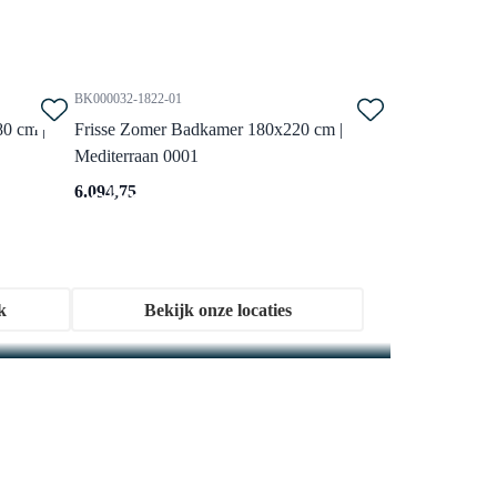
BK000032-1822-01
0 cm |
Frisse Zomer Badkamer 180x220 cm |
Mediterraan 0001
n onze showroom
6.094,75
 vol BIJZONDER. BETAALBAAR. DESIGN.
M40-1000-43180
Vandaag besteld, dinsdag in huis
k
Bekijk onze locaties
t Rond
Vivo Badkamerspiegel met
ledverlichting | zwart 100x70cm
100x70 cm
imaal
Ingebouwde spiegelverlichting en -
verwarming
2 mm