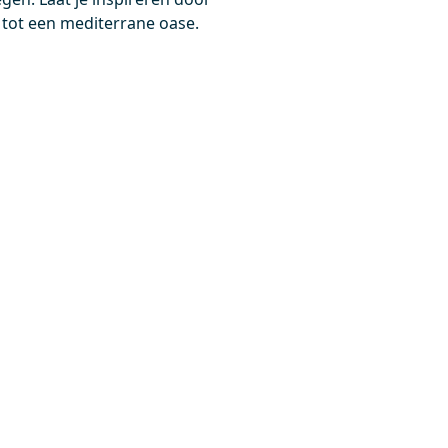
0,-
 tot een mediterrane oase.
Meer info
Meer info
_0517SBN
DRK11MBN-MBN