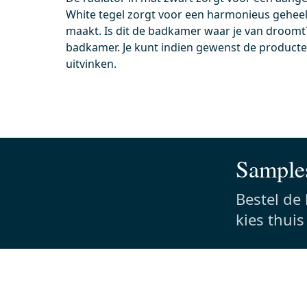
White tegel zorgt voor een harmonieus gehee
Vandaag besteld, dinsdag in huis
Vand
maakt. Is dit de badkamer waar je van droomt
Wc-bril verdund Mat zwart incl.
Flush
badkamer. Je kunt indien gewenst de producten
Softclose en Quick release
Mat z
uitvinken.
Incl. softclose
24,
Incl. quick release
Mat
Samples
0,-
0,-
Bestel de
kies thui
Meer info