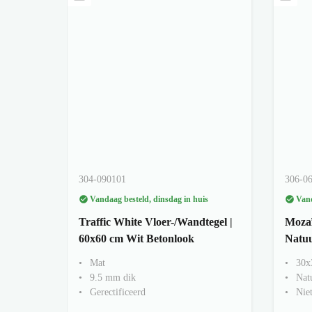
304-090101
306-0
Vandaag besteld, dinsdag in huis
Vand
Traffic White Vloer-/Wandtegel |
Mozaï
60x60 cm Wit Betonlook
Natuu
Mat
30x
9.5 mm dik
Nat
Gerectificeerd
Niet