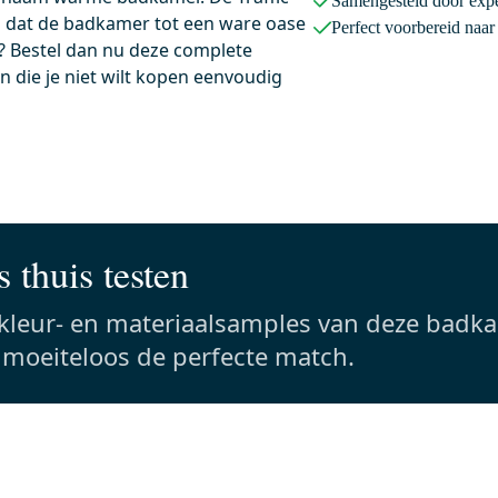
Samengesteld door expe
l dat de badkamer tot een ware oase
aag besteld, dinsdag in huis
Vandaag besteld, dinsdag in huis
Perfect voorbereid naa
? Bestel dan nu deze complete
 Bedieningspaneel Toilet |
Radius WC Borstel | Zwart
 die je niet wilt kopen eenvoudig
wart
Chroom | Hangende
toiletborstelhouder
5x16,5x1,5
 zwart
9,1x9,1x37,7 cm (lxbxh)
Rvs
Eenvoudig te bevestigen
 thuis testen
0,-
 kleur- en materiaalsamples van deze badk
s moeiteloos de perfecte match.
Meer info
Meer info