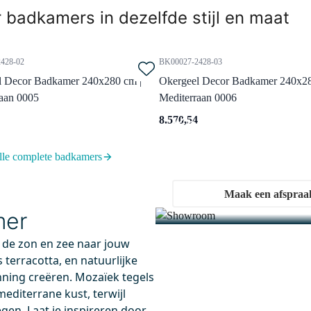
 badkamers in dezelfde stijl en maat
428-02
BK00027-2428-03
l Decor Badkamer 240x280 cm |
Okergeel Decor Badkamer 240x28
aan 0005
Mediterraan 0006
Kom langs i
8.570,54
Ervaar onze showrooms
lle complete badkamers
0.404BC
91101500
aag besteld, dinsdag in huis
Vandaag besteld, dinsdag in huis
Maak een afspraa
rplug Afsluitbaar Zwart
Ruimtebesparend Sifon Wi
mer
om Rond
Geschikt voor al onze
badkamermeubels
ect te matchen met kleur kraan
de zon en zee naar jouw
Dankzij het design benut u opt
-up functie
 terracotta, en natuurlijke
de ruimte in de lade
hikt voor wastafel
nning creëren. Mozaïek tegels
Diameter van de sifonbuis: 3
editerrane kust, terwijl
en. Laat je inspireren door