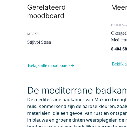
Gerelateerd
Meer
moodboard
BK00027-2
Okergee
MB0273
Mediterr
Stijlvol Steen
8.404,68
Bekijk a
55.003.561BC
99.00
Bekijk alle moodboards
Vandaag besteld, dinsdag in huis
Vand
Radius Wastafelkraan Opbouw |
Afvoe
De mediterrane badka
Zwart chroom | Eéngreeps
Chro
mengkraan
Perf
De mediterrane badkamer van Maxaro brengt 
Pop
Messing
huis. Kenmerkend zijn de aardse kleuren, zoals
Gesc
Waterbesparend
materialen, die een gevoel van rust en ontspa
in blauwe en groene tinten weerspiegelen de m
houten accenten een landelijke charme toevoeg