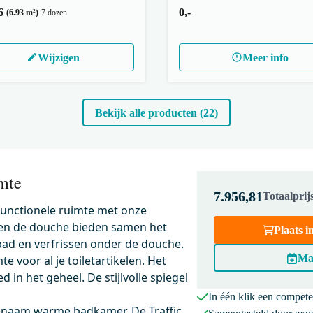
6
0,-
(6.93 m²)
7 dozen
Wijzigen
Meer info
Bekijk alle producten (22)
mte
7.956,81
Totaalpri
 functionele ruimte met onze
 en de douche bieden samen het
Plaats 
bad en verfrissen onder de douche.
Ma
e voor al je toiletartikelen. Het
in het geheel. De stijlvolle spiegel
In één klik een compet
genaam warme badkamer. De Traffic
01DMB
200-1202BC