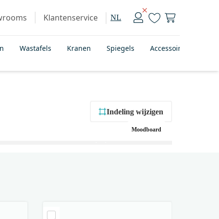
wrooms
Klantenservice
NL
en
Wastafels
Kranen
Spiegels
Accessoires
Bad
Indeling wijzigen
Moodboard
+ 1
foto’s