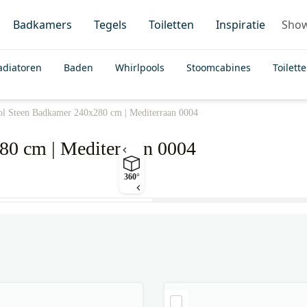
Badkamers
Tegels
Toiletten
Inspiratie
Sho
adiatoren
Baden
Whirlpools
Stoomcabines
Toilett
vol Steen Badkamer 240x280 cm | Mediterraan 0004
80 cm | Mediterraan 0004
360°