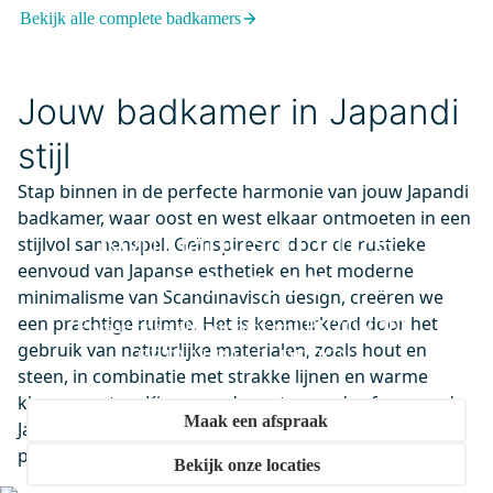
Bekijk alle complete badkamers
Dinsdag in huis
0,-
Jouw badkamer in Japandi
DR57_0517SBN
stijl
Zeus Handdoekradiator |
50x174 cm Mat zwart 1270 Watt
Stap binnen in de perfecte harmonie van jouw Japandi
Aluminium Centrale
badkamer, waar oost en west elkaar ontmoeten in een
Kom langs in onze
verwarming
stijlvol samenspel. Geïnspireerd door de rustieke
eenvoud van Japanse esthetiek en het moderne
Dinsdag in huis
showroom
0,-
minimalisme van Scandinavisch design, creëren we
een prachtige ruimte. Het is kenmerkend door het
Ervaar onze showrooms vol BIJZONDER.
gebruik van natuurlijke materialen, zoals hout en
BETAALBAAR. DESIGN.
steen, in combinatie met strakke lijnen en warme
DRK12MBN-MBN
kleuraccenten. Kies voor de rustgevende sfeer van de
Radiatorkraan Thermostatisch
Maak een afspraak
Japandi badkamer, waar functionaliteit en mooie
Dubbel Haaks Linkshandig Met
producten hand in hand gaan.
Voetventiel Mat Zwart-Mat
Bekijk onze locaties
Zwart