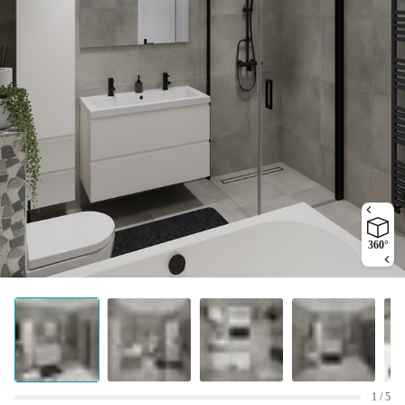
360°
1 / 5