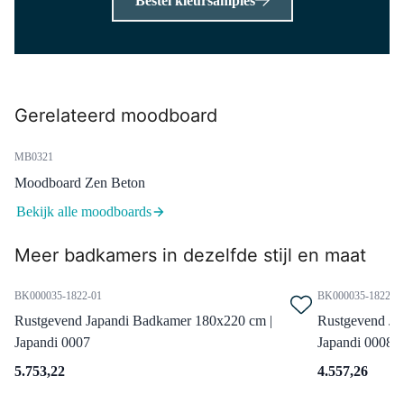
Bestel kleursamples
91101500
Ruimtebesparend Sifon Wit
Rond
Dinsdag in huis
0,-
Gerelateerd moodboard
MB0321
M31-1000-45505
Moodboard Zen Beton
Primo Badkamerspiegel met
ledverlichting | 100x60cm
Bekijk alle moodboards
Dinsdag in huis
Meer badkamers in dezelfde stijl en maat
0,-
BK000035-1822-01
BK000035-1822-0
Rustgevend Japandi Badkamer 180x220 cm |
Rustgevend Ja
BKK10-00034
Japandi 0007
Japandi 0008
Lungo Badkamerkast | 170 cm
Hoogglans wit Greeploos front 3
5.753,22
4.557,26
vakken + 2 lades