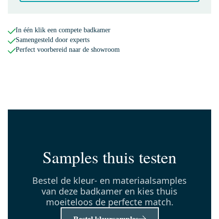
0,-
In één klik een compete badkamer
Samengesteld door experts
55.003.561MB
Perfect voorbereid naar de showroom
Radius Wastafelkraan Opbouw
| Zwart | Eéngreeps mengkraan
Dinsdag in huis
0,-
99.000.404MB
Afvoerplug Afsluitbaar Zwart
Samples thuis testen
Rond
Dinsdag in huis
Bestel de kleur- en materiaalsamples
0,-
van deze badkamer en kies thuis
moeiteloos de perfecte match.