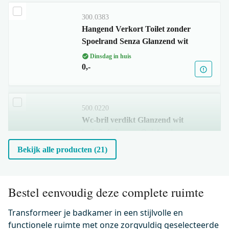
300.0383
Hangend Verkort Toilet zonder
Spoelrand Senza Glanzend wit
Dinsdag in huis
0,-
500.0220
Wc-bril verdikt Glanzend wit
incl. Softclose en Quick release
Dinsdag in huis
Bekijk alle producten (21)
0,-
Bestel eenvoudig deze complete ruimte
KSW001GW
Flush Bedieningspaneel Toilet |
Transformeer je badkamer in een stijlvolle en
Hoogglans wit
functionele ruimte met onze zorgvuldig geselecteerde