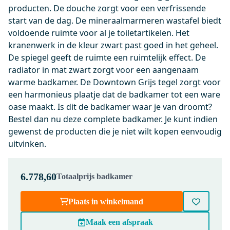
producten. De douche zorgt voor een verfrissende
Dinsdag in huis
start van de dag. De mineraalmarmeren wastafel biedt
0,-
voldoende ruimte voor al je toiletartikelen. Het
kranenwerk in de kleur zwart past goed in het geheel.
De spiegel geeft de ruimte een ruimtelijk effect. De
200-1202MB
radiator in mat zwart zorgt voor een aangenaam
Radius WC Borstel | Zwart |
warme badkamer. De Downtown Grijs tegel zorgt voor
Hangende toiletborstelhouder
een harmonieus plaatje dat de badkamer tot een ware
Dinsdag in huis
oase maakt. Is dit de badkamer waar je van droomt?
0,-
Bestel dan nu deze complete badkamer. Je kunt indien
gewenst de producten die je niet wilt kopen eenvoudig
uitvinken.
BMW17-01306
Modulo Badkamermeubel met
6.778,60
Totaalprijs badkamer
wastafel | 100 cm Hoogglans wit
Greeploos front
Plaats in winkelmand
Mineraalmarmer 2 lades onder
elkaar
Maak een afspraak
Dinsdag in huis