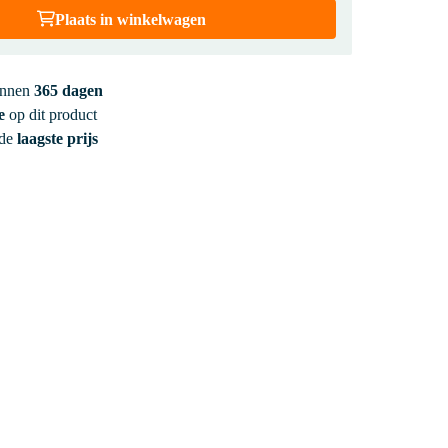
Plaats in winkelwagen
innen
365 dagen
e
op dit product
 de
laagste prijs