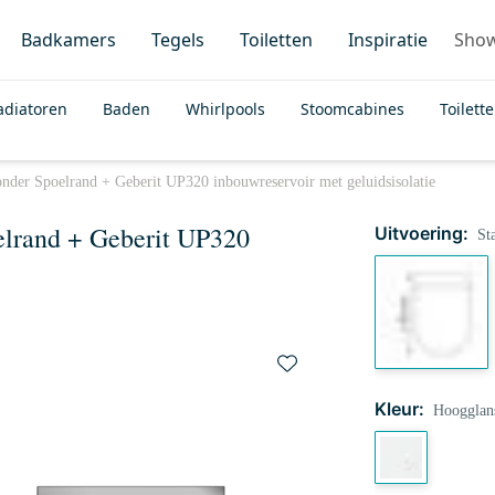
Badkamers
Tegels
Toiletten
Inspiratie
Sho
adiatoren
Baden
Whirlpools
Stoomcabines
Toilett
onder Spoelrand + Geberit UP320 inbouwreservoir met geluidsisolatie
elrand + Geberit UP320
Uitvoering:
St
Kleur:
Hoogglan