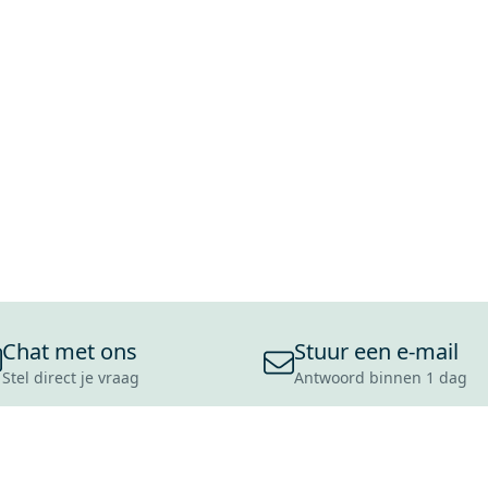
Chat met ons
Stuur een e-mail
Stel direct je vraag
Antwoord binnen 1 dag
ONS ASSORTIMENT
OVER MAXARO
KLANT