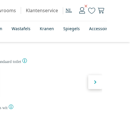
wrooms
Klantenservice
NL
en
Wastafels
Kranen
Spiegels
Accessoires
Bad
andaard toilet
s wit