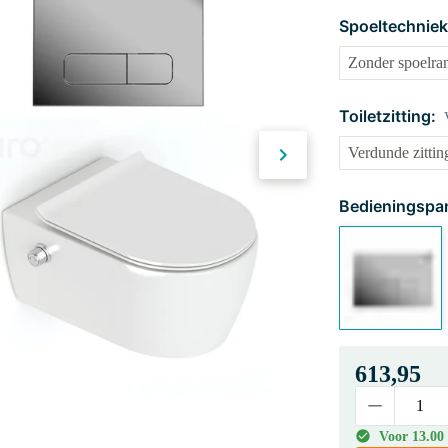
Spoeltechniek
Toiletzitting:
Bedieningspan
613,95
Voor 13.00