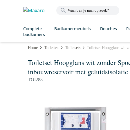
Complete
Badkamermeubels
Douches
R
badkamers
Home
Toiletten
Toiletsets
Toiletset Hoogglans wit z
Toiletset Hoogglans wit zonder Spo
inbouwreservoir met geluidsisolatie
TOI288