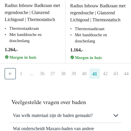
Radius Inbouw Badkraan met
Radius Inbouw Badkraan met
regendouche | Glanzend
regendouche | Glanzend
Lichtgoud | Thermostatisch
Lichtgoud | Thermostatisch
Thermostaatkraan
Thermostaatkraan
Met handdouche en
Met handdouche en
doucheslang
doucheslang
1.264,-
1.164,-
Morgen in huis
Morgen in huis
1
…
36
37
38
39
40
42
43
44
41
Veelgestelde vragen over baden
Van welk materiaal zijn de baden gemaakt?
Wat onderscheidt Maxaro-baden van andere