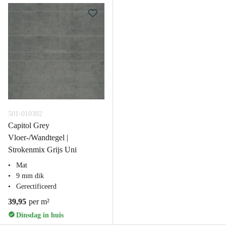
501-010302
Capitol Grey
Vloer-/Wandtegel |
Strokenmix Grijs Uni
Mat
9 mm dik
Gerectificeerd
39,95
per m²
Dinsdag in huis