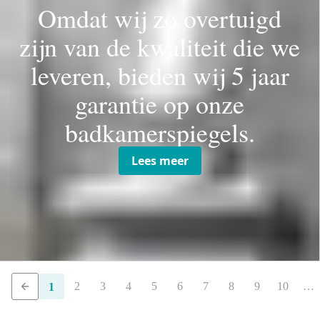
Omdat wij zo overtuigd
zijn van de kwaliteit die we
leveren, bieden wij 5 jaar
garantie op onze
badkamerspiegels.
Lees meer
2
3
4
5
6
7
8
9
10
…
1