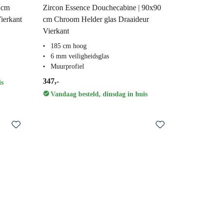
 cm
Zircon Essence Douchecabine | 90x90
ierkant
cm Chroom Helder glas Draaideur
Vierkant
185 cm hoog
6 mm veiligheidsglas
Muurprofiel
347,-
is
Vandaag besteld, dinsdag in huis