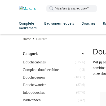
Complete
Badkamermeubels
Douches
R
badkamers
Home
Douches
Do
Categorie
Douchecabines
Wil jij 
(11596)
combinati
Complete douchecabines
(42)
onze sho
Douchedeuren
(10331)
Douchewanden
(8746)
Inloopdouches
(8746)
Badwanden
(342)