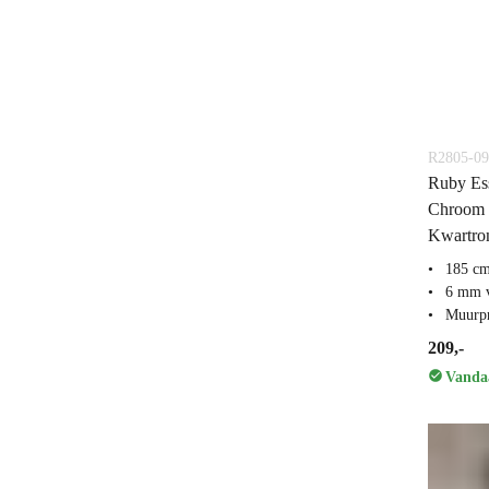
R2805-0
Ruby Es
Chroom H
Kwartro
185 c
6 mm v
Muurpr
209,-
Vandaa