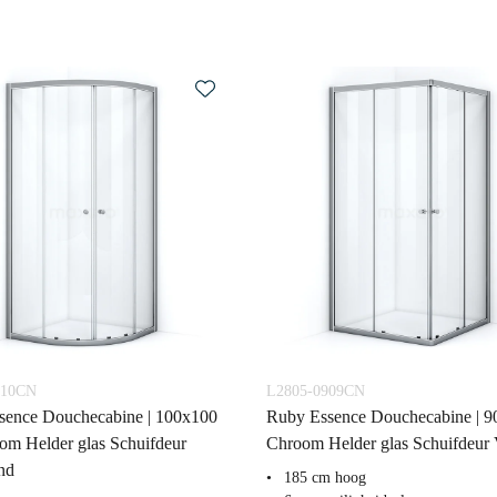
010CN
L2805-0909CN
sence Douchecabine | 100x100
Ruby Essence Douchecabine | 
m Helder glas Schuifdeur
Chroom Helder glas Schuifdeur 
nd
185 cm hoog