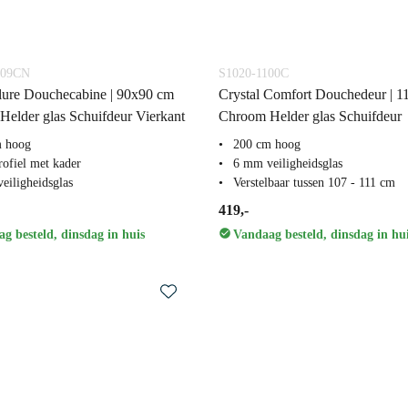
909CN
S1020-1100C
lure Douchecabine | 90x90 cm
Crystal Comfort Douchedeur | 1
elder glas Schuifdeur Vierkant
Chroom Helder glas Schuifdeur
m hoog
200 cm hoog
ofiel met kader
6 mm veiligheidsglas
eiligheidsglas
Verstelbaar tussen 107 - 111 cm
419,-
g besteld, dinsdag in huis
Vandaag besteld, dinsdag in hu