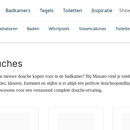
Badkamers
Tegels
Toiletten
Inspiratie
Sho
adiatoren
Baden
Whirlpools
Stoomcabines
Toilett
uches
een nieuwe douche kopen voor in de badkamer? Bij Maxaro vind je ein
es, kleuren, formaten en stijlen is er altijd een perfecte doucheopstelli
wrooms voor een verrassend complete douche-ervaring.