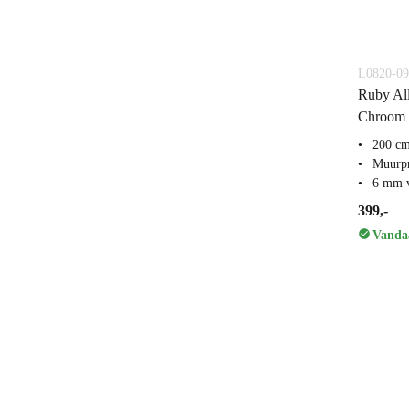
L0820-0
Ruby Al
Chroom H
200 c
Muurpr
6 mm v
399,-
Vandaa