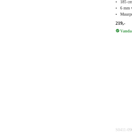
185 c
6 mm v
Muurpr
219,-
Vandaa
S0411-0