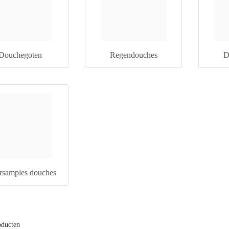
Douchegoten
Regendouches
D
rsamples douches
oducten