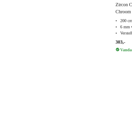
Zircon C
Chroom H
200 c
6 mm v
Verstel
303,-
Vandaa