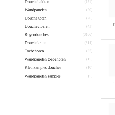
Douchebakken
(151)
Wandpanelen
(20)
Douchegoten
(26)
D
Douchevloeren
(42)
Regendouches
(3166)
Douchekranen
(314)
Toebehoren
(25)
Wandpanelen toebehoren
(15)
Kleursamples douches
(10)
Wandpanelen samples
(5)
I