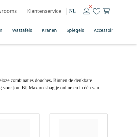
wrooms
Klantenservice
NL
en
Wastafels
Kranen
Spiegels
Accessoires
Bad
deloze combinaties douches. Binnen de denkbare
ng voor jou. Bij Maxaro slaag je online en in één van