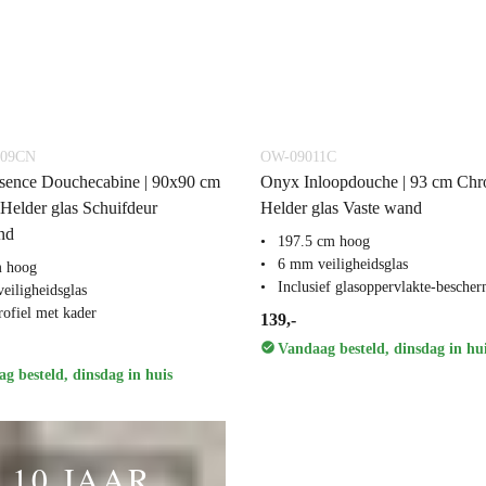
909CN
OW-09011C
sence Douchecabine | 90x90 cm
Onyx Inloopdouche | 93 cm Ch
elder glas Schuifdeur
Helder glas Vaste wand
nd
197.5 cm hoog
6 mm veiligheidsglas
m hoog
Inclusief glasoppervlakte-besche
eiligheidsglas
ofiel met kader
139,-
Vandaag besteld, dinsdag in hu
g besteld, dinsdag in huis
10 JAAR