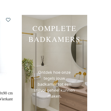
COMPLETE
BADKAMERS
Ontdek hoe onze
tegels jouw
badkamer tot een
stijlvol geheel kunnen
90x90 cm
maken.
Vierkant