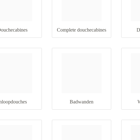
ouchecabines
Complete douchecabines
D
nloopdouches
Badwanden
W