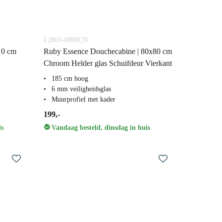
L2805-0808CN
10 cm
Ruby Essence Douchecabine | 80x80 cm
Chroom Helder glas Schuifdeur Vierkant
185 cm hoog
6 mm veiligheidsglas
Muurprofiel met kader
199,-
is
Vandaag besteld, dinsdag in huis