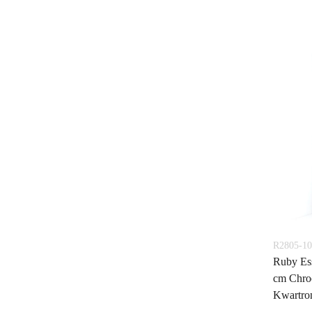
R2805-1
Ruby Es
cm Chroo
Kwartro