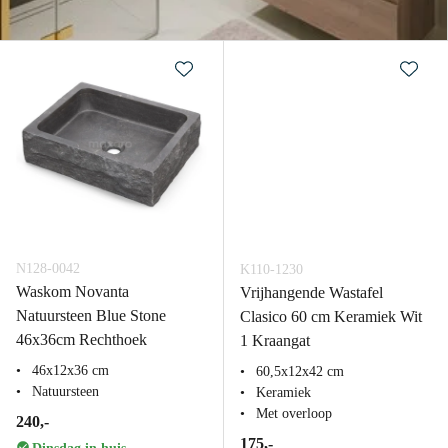
N128-0042
K110-1230
Waskom Novanta
Vrijhangende Wastafel
Natuursteen Blue Stone
Clasico 60 cm Keramiek Wit
46x36cm Rechthoek
1 Kraangat
46x12x36 cm
60,5x12x42 cm
Natuursteen
Keramiek
Met overloop
240,-
175,-