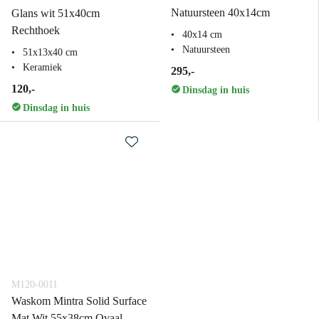
Natuursteen 40x14cm
Glans wit 51x40cm
Rechthoek
40x14 cm
Natuursteen
51x13x40 cm
Keramiek
295,-
120,-
Dinsdag in huis
Dinsdag in huis
M120-0011
Waskom Mintra Solid Surface
Mat Wit 55x38cm Ovaal