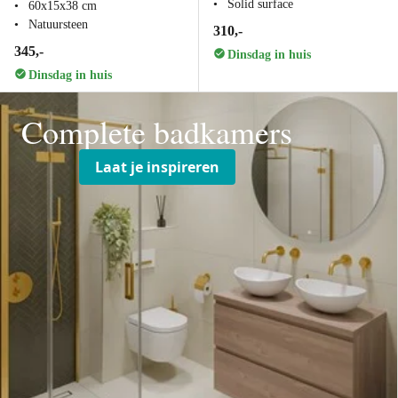
Solid surface
60x15x38 cm
Natuursteen
310,-
345,-
Dinsdag in huis
Dinsdag in huis
Complete badkamers
Laat je inspireren