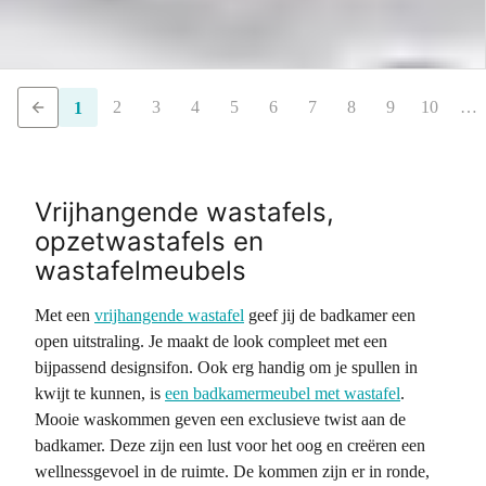
2
3
4
5
6
7
8
9
10
…
1
Vrijhangende wastafels,
opzetwastafels en
wastafelmeubels
Met een
vrijhangende wastafel
geef jij de badkamer een
open uitstraling. Je maakt de look compleet met een
bijpassend designsifon. Ook erg handig om je spullen in
kwijt te kunnen, is
een badkamermeubel met wastafel
.
Mooie waskommen geven een exclusieve twist aan de
badkamer. Deze zijn een lust voor het oog en creëren een
wellnessgevoel in de ruimte. De kommen zijn er in ronde,