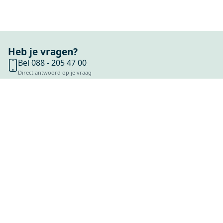
Heb je vragen?
Bel 088 - 205 47 00
Direct antwoord op je vraag
Chat met ons
Stel direct je vraag
Stuur een e-mail
Antwoord binnen 1 dag
Bezoek onze showrooms
Specialist in badkamers en tegels