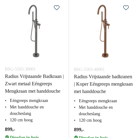
BSG-5503-30001
BSG-5503-40001
Radius Vrijstaande Badkraan |
Radius Vrijstaande badkranen
Zwart metaal Eéngreeps
| Koper Eéngreeps mengkraan
Mengkraan met handdouche
met handdouche
Eéngreeps mengkraan
Eéngreeps mengkraan
Met handdouche en
Met handdouche en
doucheslang
doucheslang
120 cm hoog
120 cm hoog
899,-
899,-
Dinsdag in huis
Dinsdag in huis