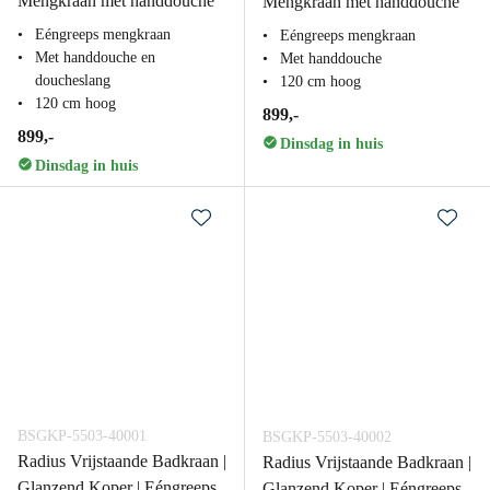
Mengkraan met handdouche
Mengkraan met handdouche
Eéngreeps mengkraan
Eéngreeps mengkraan
Met handdouche en
Met handdouche
doucheslang
120 cm hoog
120 cm hoog
899,-
899,-
Dinsdag in huis
Dinsdag in huis
BSGKP-5503-40001
BSGKP-5503-40002
Radius Vrijstaande Badkraan |
Radius Vrijstaande Badkraan |
Glanzend Koper | Eéngreeps
Glanzend Koper | Eéngreeps