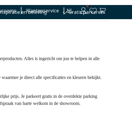
wrooms
Klantenservice
NL
nspiratie en beleving
Gratis parkeren
en
Wastafels
Kranen
Spiegels
Accessoires
Bad
producten. Alles is ingericht om jou te helpen in alle
aarmee je direct alle specificaties en kleuren bekijkt.
ke prijs. Je parkeert gratis in de overdekte parking
 afspraak van harte welkom in de showroom.