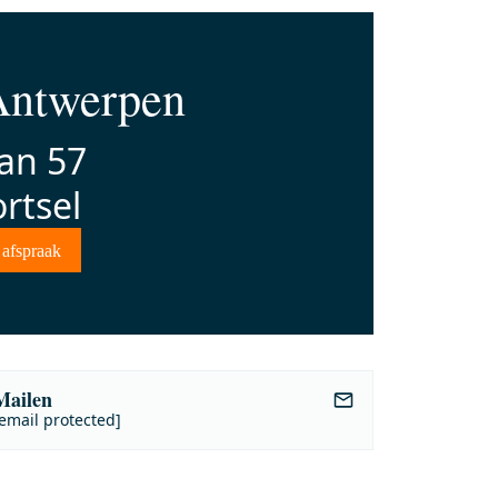
ntwerpen
an 57
rtsel
 afspraak
Mailen
email protected]