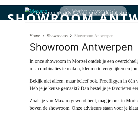
Persoonlijk advies van onze specialisten
SHOWROOM ANTW
Complete
Badkamermeubels
Douches
R
Home
Showrooms
Showroom Antwerpen
badkamers
Showroom Antwerpen
In onze showroom in Mortsel ontdek je een overzichtelij
rust combinaties te maken, kleuren te vergelijken en jo
Bekijk niet alleen, maar beleef ook. Proefliggen in één
Heb je je keuze gemaakt? Dan bestel je je favorieten een
Zoals je van Maxaro gewend bent, mag je ook in Mortsel 
boven de showroom. Onze adviseurs staan voor je klaar 