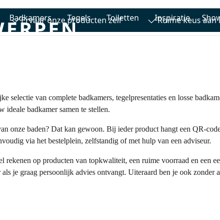
Badkamers
Tegels
Toiletten
Inspiratie
Sho
Ervaar onze producten zelf
Ruime keus aan i
ERPEN
adiatoren
Baden
Whirlpools
Stoomcabines
Toilett
ke selectie van complete badkamers, tegelpresentaties en losse badkamer
uw ideale badkamer samen te stellen.
 van onze baden? Dat kan gewoon. Bij ieder product hangt een QR-code w
voudig via het bestelplein, zelfstandig of met hulp van een adviseur.
rekenen op producten van topkwaliteit, een ruime voorraad en een eerlij
als je graag persoonlijk advies ontvangt. Uiteraard ben je ook zonder