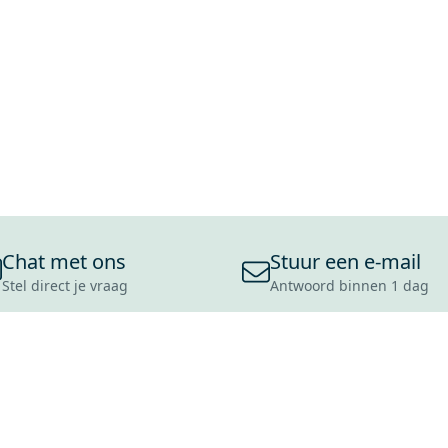
Chat met ons
Stuur een e-mail
Stel direct je vraag
Antwoord binnen 1 dag
ONS ASSORTIMENT
OVER MAXARO
KLANT
BADKAMERS
REVIEWS
CONTACT