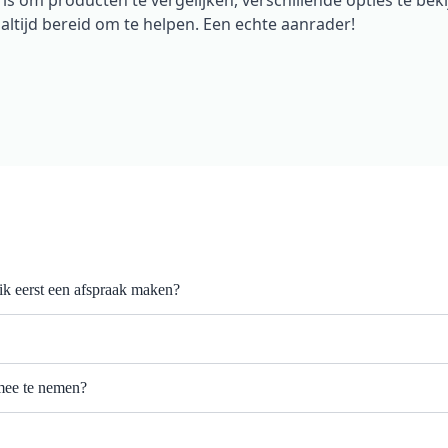
s om producten te vergelijken, verschillende opties te beki
altijd bereid om te helpen. Een echte aanrader!
ik eerst een afspraak maken?
 mee te nemen?