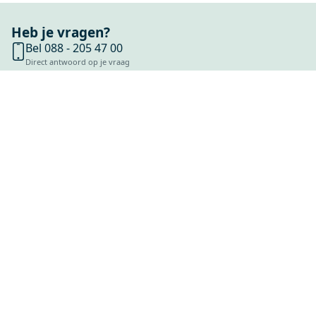
Heb je vragen?
Bel 088 - 205 47 00
Direct antwoord op je vraag
Chat met ons
Stel direct je vraag
Stuur een e-mail
Antwoord binnen 1 dag
Bezoek onze showrooms
Specialist in badkamers en tegels
SHOWROOMS