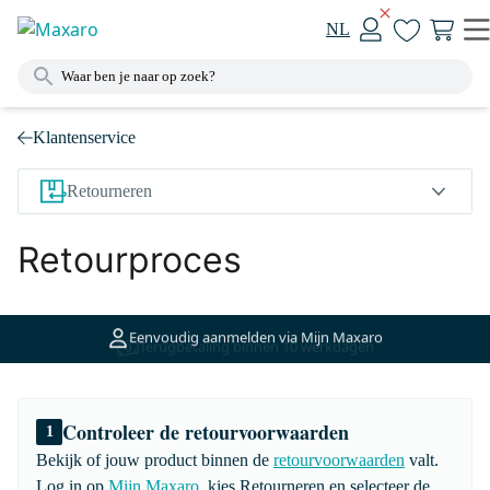
NL
Klantenservice
Retourneren
Retourproces
Eenvoudig aanmelden via Mijn Maxaro
Terugbetaling binnen 10 werkdagen
Controleer de retourvoorwaarden
1
Bekijk of jouw product binnen de
retourvoorwaarden
valt.
Log in op
Mijn Maxaro
, kies Retourneren en selecteer de