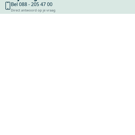
Bel 088 - 205 47 00
Direct antwoord op je vraag
Chat met ons
Stel direct je vraag
Stuur een e-mail
Antwoord binnen 1 dag
Bezoek onze showrooms
Specialist in badkamers en tegels
SHOWROOMS
ONS ASSORTIMENT
OVER MAXARO