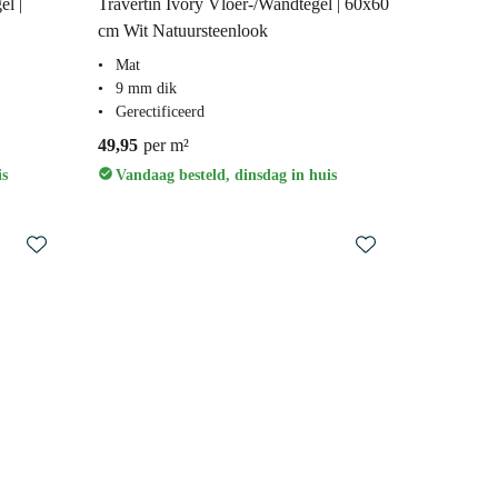
l |
Travertin Ivory Vloer-/Wandtegel | 60x60
cm Wit Natuursteenlook
Mat
9 mm dik
Gerectificeerd
49,95
per m²
is
Vandaag besteld, dinsdag in huis