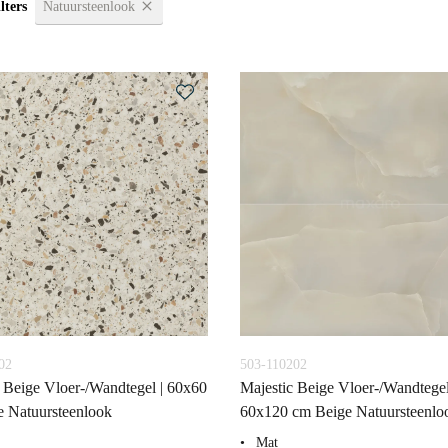
lters
Natuursteenlook
02
503-110202
 Beige Vloer-/Wandtegel | 60x60
Majestic Beige Vloer-/Wandtegel
 Natuursteenlook
60x120 cm Beige Natuursteenlo
Mat