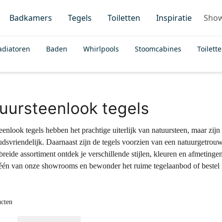
Badkamers
Tegels
Toiletten
Inspiratie
Sho
adiatoren
Baden
Whirlpools
Stoomcabines
Toilett
uursteenlook tegels
eenlook tegels hebben het prachtige uiterlijk van natuursteen, maar zij
dsvriendelijk. Daarnaast zijn de tegels voorzien van een natuurgetrouwe
ebreide assortiment ontdek je verschillende stijlen, kleuren en afmeting
 één van onze showrooms en bewonder het ruime tegelaanbod of bestel 
ucten