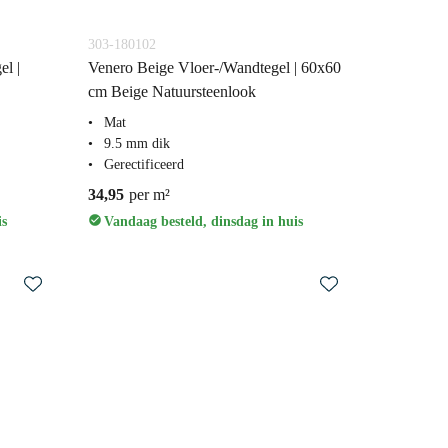
303-180102
l |
Venero Beige Vloer-/Wandtegel | 60x60
cm Beige Natuursteenlook
Mat
9.5 mm dik
Gerectificeerd
34,95
per m²
is
Vandaag besteld, dinsdag in huis