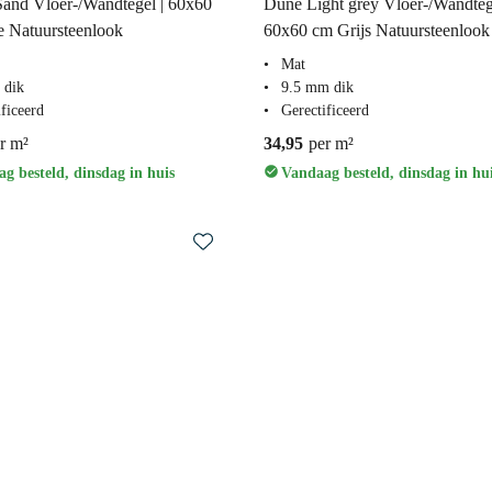
and Vloer-/Wandtegel | 60x60
Dune Light grey Vloer-/Wandtege
 Natuursteenlook
60x60 cm Grijs Natuursteenlook
Mat
 dik
9.5 mm dik
ficeerd
Gerectificeerd
r m²
34,95
per m²
g besteld, dinsdag in huis
Vandaag besteld, dinsdag in hu