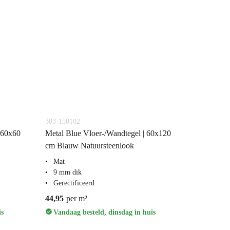
303-150102
 60x60
Metal Blue Vloer-/Wandtegel | 60x120
cm Blauw Natuursteenlook
Mat
9 mm dik
Gerectificeerd
44,95
per m²
is
Vandaag besteld, dinsdag in huis