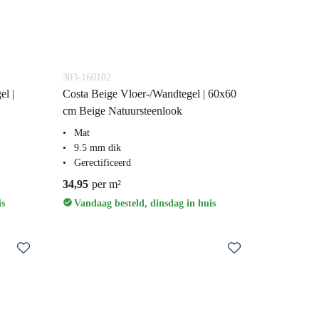
303-160102
l |
Costa Beige Vloer-/Wandtegel | 60x60
cm Beige Natuursteenlook
Mat
9.5 mm dik
Gerectificeerd
34,95
per m²
is
Vandaag besteld, dinsdag in huis