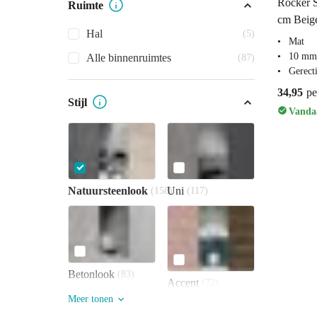
Rocker S
Ruimte
cm Beige
Hal
(5)
Mat
10 mm
Alle binnenruimtes
(87)
Gerecti
34,95
pe
Stijl
Vandaa
Natuursteenlook
Uni
(158)
(117)
Betonlook
(83)
Accent
(72)
Meer tonen