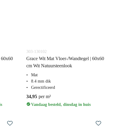
303-130102
| 60x60
Grace Wit Mat Vloer-/Wandtegel | 60x60
cm Wit Natuursteenlook
Mat
8.4 mm dik
Gerectificeerd
34,95
per m²
is
Vandaag besteld, dinsdag in huis