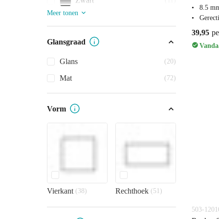
Zwart
(11)
8.5 mm
Meer tonen
Gerecti
39,95
pe
Glansgraad
Vandaa
Glans
(20)
Mat
(72)
Vorm
Vierkant
Rechthoek
(38)
(51)
503-1201