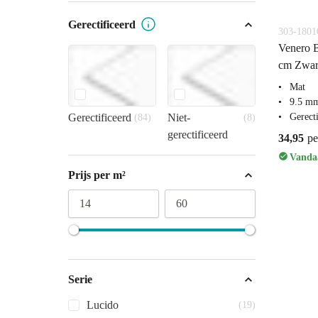
Gerectificeerd
303-1801
Venero B
cm Zwar
Mat
9.5 mm
Gerecti
Gerectificeerd
Niet-
(84)
(8)
gerectificeerd
34,95
pe
Vandaa
Prijs per m²
14
60
Serie
Lucido
(19)