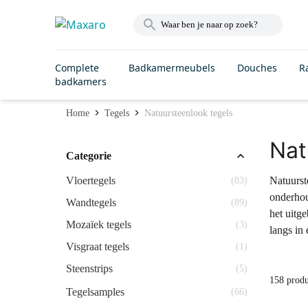
Complete
Badkamermeubels
Douches
R
badkamers
Home
Tegels
Natuursteenlook tegels
Nat
Categorie
Vloertegels
Natuurst
(83)
onderhou
Wandtegels
(89)
het uitg
Mozaïek tegels
(3)
langs in
Visgraat tegels
(1)
Steenstrips
(5)
158 prod
Tegelsamples
(66)