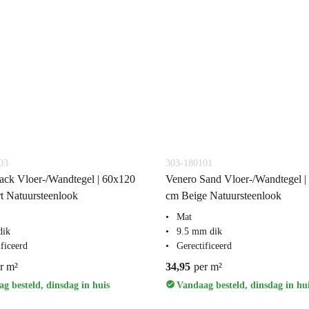
03
303-180101
ack Vloer-/Wandtegel | 60x120
Venero Sand Vloer-/Wandtegel |
t Natuursteenlook
cm Beige Natuursteenlook
Mat
dik
9.5 mm dik
ficeerd
Gerectificeerd
r m²
34,95
per m²
g besteld, dinsdag in huis
Vandaag besteld, dinsdag in hu