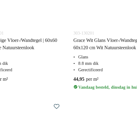
01
303-130201
ge Vloer-/Wandtegel | 60x60
Grace Wit Glans Vloer-/Wandtege
 Natuursteenlook
60x120 cm Wit Natuursteenlook
Glans
 dik
8.8 mm dik
ficeerd
Gerectificeerd
r m²
44,95
per m²
Vandaag besteld, dinsdag in hu