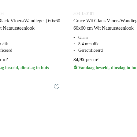
03
303-130101
lack Vloer-/Wandtegel | 60x60
Grace Wit Glans Vloer-/Wandtege
t Natuursteenlook
60x60 cm Wit Natuursteenlook
Glans
 dik
8.4 mm dik
ficeerd
Gerectificeerd
r m²
34,95
per m²
g besteld, dinsdag in huis
Vandaag besteld, dinsdag in hu