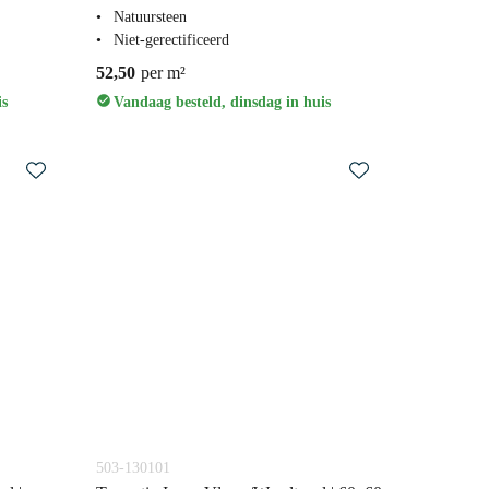
Natuursteen
Niet-gerectificeerd
52,50
per m²
is
Vandaag besteld, dinsdag in huis
503-130101