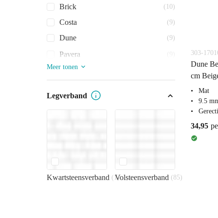
Brick
(10)
Costa
(9)
Dune
(9)
303-1701
Pavera
(9)
Dune Bei
Meer tonen
cm Beige
Mat
Legverband
9.5 mm
Gerecti
34,95
pe
Kwartsteensverband
Volsteensverband
(1)
(85)