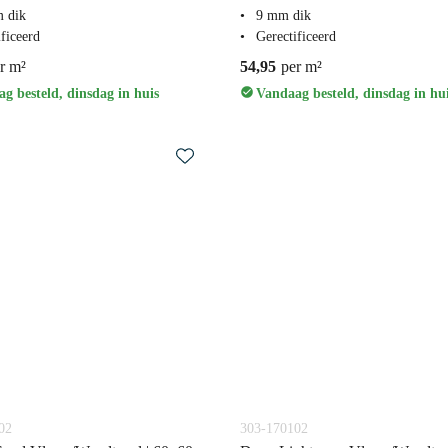
 dik
9 mm dik
ficeerd
Gerectificeerd
r m²
54,95
per m²
g besteld, dinsdag in huis
Vandaag besteld, dinsdag in hu
02
303-170102