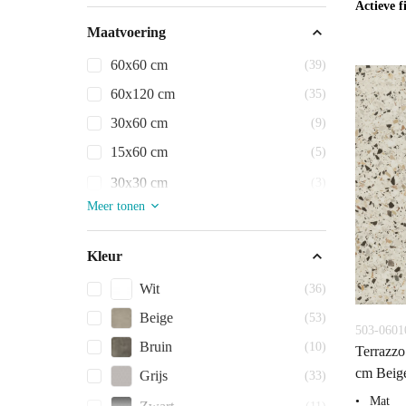
Actieve fi
Maatvoering
60x60 cm
(39)
60x120 cm
(35)
30x60 cm
(9)
15x60 cm
(5)
30x30 cm
(3)
Meer tonen
Kleur
Wit
(36)
Beige
(53)
503-0601
Bruin
(10)
Terrazzo
cm Beige
Grijs
(33)
Mat