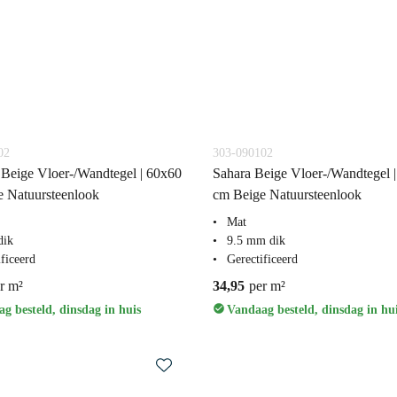
02
303-090102
 Beige Vloer-/Wandtegel | 60x60
Sahara Beige Vloer-/Wandtegel 
 Natuursteenlook
cm Beige Natuursteenlook
Mat
dik
9.5 mm dik
ficeerd
Gerectificeerd
r m²
34,95
per m²
g besteld, dinsdag in huis
Vandaag besteld, dinsdag in hu