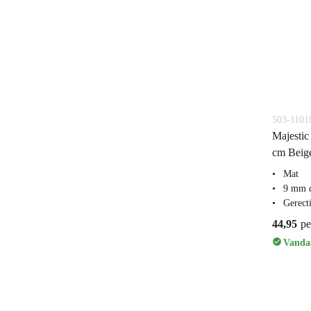
503-1101
Majestic
cm Beige
Mat
9 mm 
Gerecti
44,95
pe
Vandaa