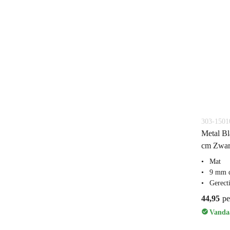
303-1501
Metal Bl
cm Zwar
Mat
9 mm 
Gerecti
44,95
pe
Vandaa