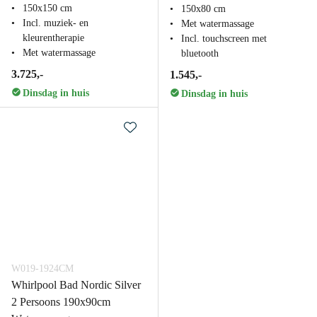
150x150 cm
150x80 cm
Incl. muziek- en
Met watermassage
kleurentherapie
Incl. touchscreen met
Met watermassage
bluetooth
3.725,-
1.545,-
Dinsdag in huis
Dinsdag in huis
W019-1924CM
Whirlpool Bad Nordic Silver
2 Persoons 190x90cm