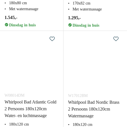
180x80 cm
170x82 cm
Met watermassage
Met watermassage
1.545,-
1.295,-
Dinsdag in huis
Dinsdag in huis
W08014DM
W17012BM
Whirlpool Bad Atlantic Gold
Whirlpool Bad Nordic Brass
2 Persoons 180x120cm
2 Persoons 180x120cm
Water- en luchtmassage
Watermassage
180x120 cm
180x120 cm