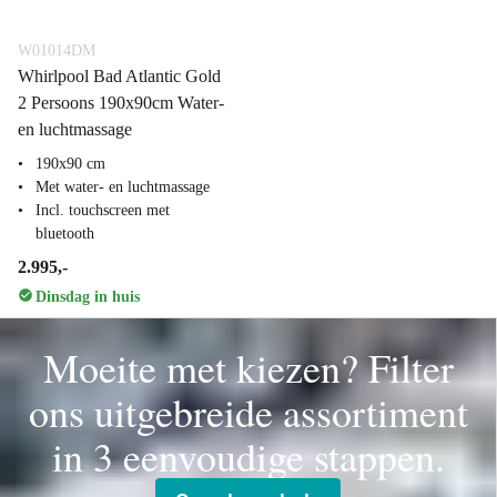
W01014DM
Whirlpool Bad Atlantic Gold
2 Persoons 190x90cm Water-
en luchtmassage
190x90 cm
Met water- en luchtmassage
Incl. touchscreen met
bluetooth
2.995,-
Dinsdag in huis
Moeite met kiezen? Filter
ons uitgebreide assortiment
in 3 eenvoudige stappen.