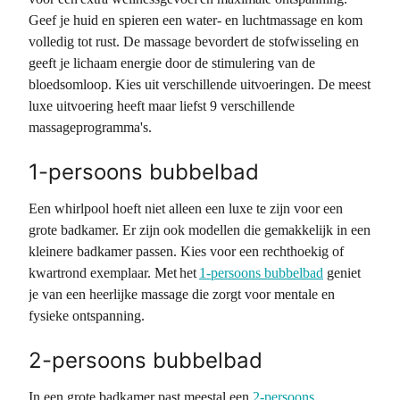
Geef je huid en spieren een water- en luchtmassage en kom
volledig tot rust. De massage bevordert de stofwisseling en
geeft je lichaam energie door de stimulering van de
bloedsomloop. Kies uit verschillende uitvoeringen. De meest
luxe uitvoering heeft maar liefst 9 verschillende
massageprogramma's.
1-persoons bubbelbad
Een whirlpool hoeft niet alleen een luxe te zijn voor een
grote badkamer. Er zijn ook modellen die gemakkelijk in een
kleinere badkamer passen. Kies voor een rechthoekig of
kwartrond exemplaar. Met het
1-persoons bubbelbad
geniet
je van een heerlijke massage die zorgt voor mentale en
fysieke ontspanning.
2-persoons bubbelbad
In een grote badkamer past meestal een
2-persoons