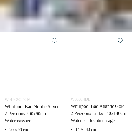
W03014DL
W019-2024CM
Whirlpool Bad Atlantic Gold
Whirlpool Bad Nordic Silver
2 Persoons Links 140x140cm
2 Persoons 200x90cm
Water- en luchtmassage
Watermassage
140x140 cm
200x90 cm