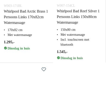
W007-154CL
W003-171BL
Whirlpool Bad Reef Silver 1
Whirlpool Bad Arctic Brass 1
Persoons Links 150x80cm
Persoons Links 170x82cm
Watermassage
Watermassage
150x80 cm
170x82 cm
Met watermassage
Met watermassage
Incl. touchscreen met
1.295,-
bluetooth
Dinsdag in huis
1.545,-
Dinsdag in huis