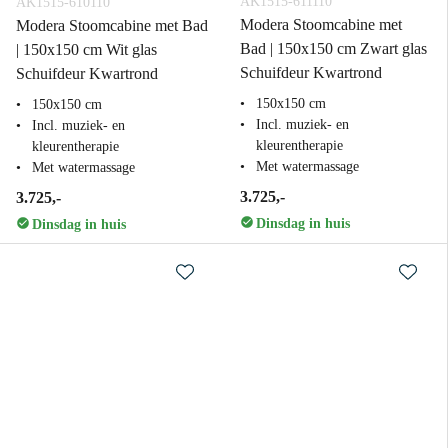
AK1515-611110
AK1515-610110
Modera Stoomcabine met
Modera Stoomcabine met Bad
Bad | 150x150 cm Zwart glas
| 150x150 cm Wit glas
Schuifdeur Kwartrond
Schuifdeur Kwartrond
150x150 cm
150x150 cm
Incl. muziek- en
Incl. muziek- en
kleurentherapie
kleurentherapie
Met watermassage
Met watermassage
3.725,-
3.725,-
Dinsdag in huis
Dinsdag in huis