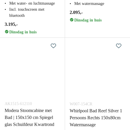
Met water- en luchtmassage
Met watermassage
Incl. touchscreen met
2.095,-
bluetooth
Dinsdag in huis
3.195,-
Dinsdag in huis
AK1515-612110
W007-154CR
Modera Stoomcabine met
Whirlpool Bad Reef Silver 1
Bad | 150x150 cm Spiegel
Persoons Rechts 150x80cm
glas Schuifdeur Kwartrond
Watermassage