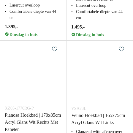
Lasercut overloop
Lasercut overloop
Comfortabele diepte van 44
Comfortabele diepte van 44
cm
cm
1.395,-
1.495,-
Dinsdag in huis
Dinsdag in huis
XZ05-1770RG-P
VSA73L
Pianosa Hoekbad | 170x85cm
Velino Hoekbad | 165x75cm
Acryl Glans Wit Rechts Met
Acryl Glans Wit Links
Panelen
Glanzend witte afvoercover