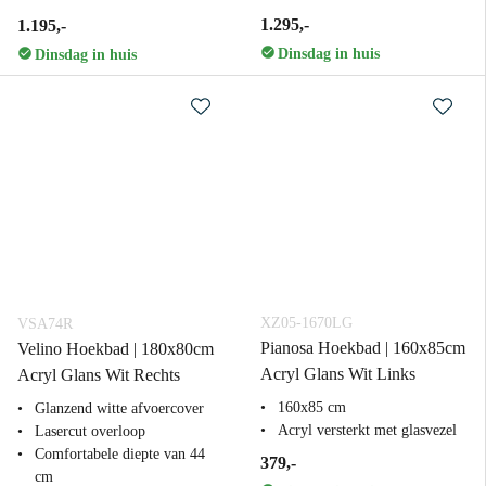
1.295,-
1.195,-
Dinsdag in huis
Dinsdag in huis
XZ05-1670LG
VSA74R
Pianosa Hoekbad | 160x85cm
Velino Hoekbad | 180x80cm
Acryl Glans Wit Links
Acryl Glans Wit Rechts
160x85 cm
Glanzend witte afvoercover
Acryl versterkt met glasvezel
Lasercut overloop
Comfortabele diepte van 44
379,-
cm