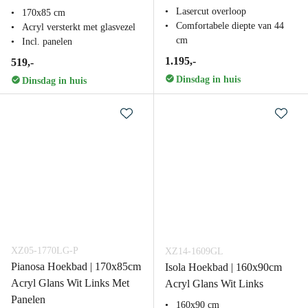
Lasercut overloop
170x85 cm
Comfortabele diepte van 44
Acryl versterkt met glasvezel
cm
Incl. panelen
1.195,-
519,-
Dinsdag in huis
Dinsdag in huis
XZ05-1770LG-P
XZ14-1609GL
Pianosa Hoekbad | 170x85cm
Isola Hoekbad | 160x90cm
Acryl Glans Wit Links Met
Acryl Glans Wit Links
Panelen
160x90 cm