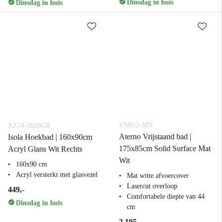
Dinsdag in huis
Dinsdag in huis
VSB12-MN
XZ14-1609GR
Aterno Vrijstaand bad |
Isola Hoekbad | 160x90cm
175x85cm Solid Surface Mat
Acryl Glans Wit Rechts
Wit
160x90 cm
Acryl versterkt met glasvezel
Mat witte afvoercover
Lasercut overloop
449,-
Comfortabele diepte van 44
Dinsdag in huis
cm
2.195,-