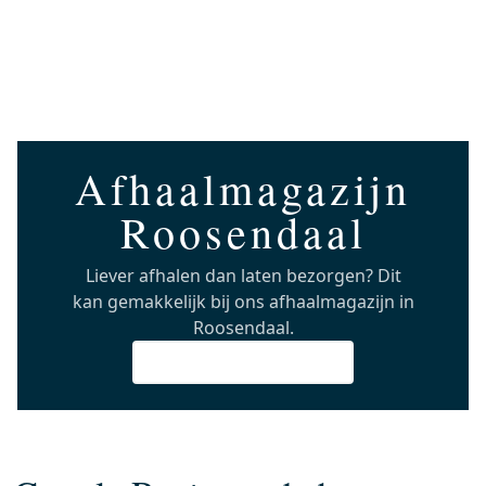
Afhaalmagazijn
Roosendaal
Liever afhalen dan laten bezorgen? Dit
kan gemakkelijk bij ons afhaalmagazijn in
Roosendaal.
Info & Openingstijden