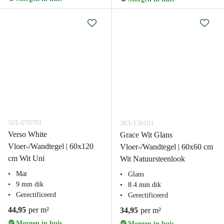
501-070701
303-130101
Verso White
Grace Wit Glans
Vloer-/Wandtegel | 60x120
Vloer-/Wandtegel | 60x60 cm
cm Wit Uni
Wit Natuursteenlook
Mat
Glans
9 mm dik
8.4 mm dik
Gerectificeerd
Gerectificeerd
44,95
per m²
34,95
per m²
Morgen in huis
Morgen in huis