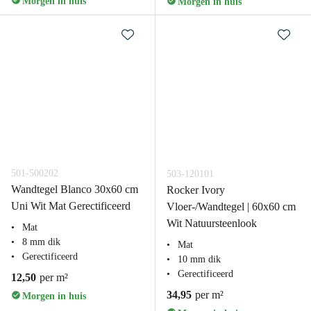
Morgen in huis
Morgen in huis
501-500202
503-120101
Wandtegel Blanco 30x60 cm
Rocker Ivory
Uni Wit Mat Gerectificeerd
Vloer-/Wandtegel | 60x60 cm
Wit Natuursteenlook
Mat
8 mm dik
Mat
Gerectificeerd
10 mm dik
Gerectificeerd
12,50
per m²
34,95
per m²
Morgen in huis