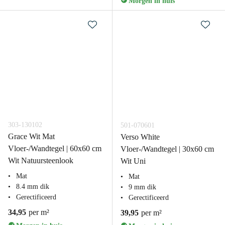
Morgen in huis
303-130102
501-070601
Grace Wit Mat
Verso White
Vloer-/Wandtegel | 60x60 cm
Vloer-/Wandtegel | 30x60 cm
Wit Natuursteenlook
Wit Uni
Mat
Mat
8.4 mm dik
9 mm dik
Gerectificeerd
Gerectificeerd
34,95
per m²
39,95
per m²