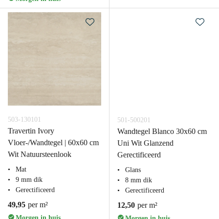
503-130101
501-500201
Travertin Ivory
Wandtegel Blanco 30x60 cm
Vloer-/Wandtegel | 60x60 cm
Uni Wit Glanzend
Wit Natuursteenlook
Gerectificeerd
Mat
Glans
9 mm dik
8 mm dik
Gerectificeerd
Gerectificeerd
49,95
per m²
12,50
per m²
Morgen in huis
Morgen in huis