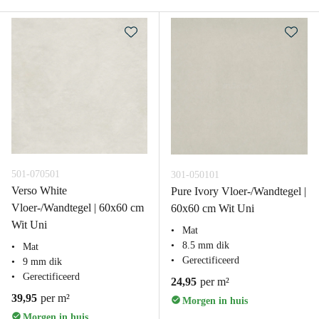
501-070501
301-050101
Verso White
Pure Ivory Vloer-/Wandtegel |
Vloer-/Wandtegel | 60x60 cm
60x60 cm Wit Uni
Wit Uni
Mat
8.5 mm dik
Mat
Gerectificeerd
9 mm dik
Gerectificeerd
24,95
per m²
39,95
per m²
Morgen in huis
Morgen in huis