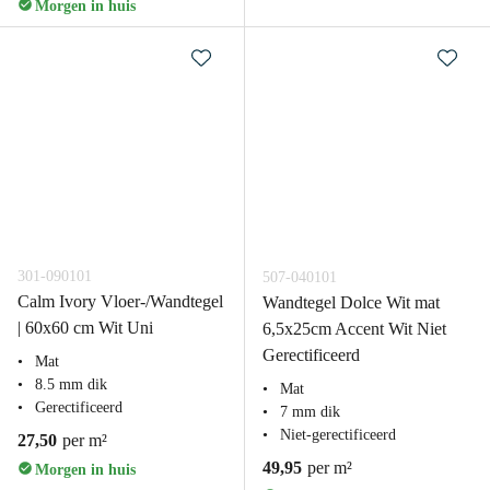
Morgen in huis
301-090101
507-040101
Calm Ivory Vloer-/Wandtegel
Wandtegel Dolce Wit mat
| 60x60 cm Wit Uni
6,5x25cm Accent Wit Niet
Gerectificeerd
Mat
8.5 mm dik
Mat
Gerectificeerd
7 mm dik
Niet-gerectificeerd
27,50
per m²
49,95
per m²
Morgen in huis