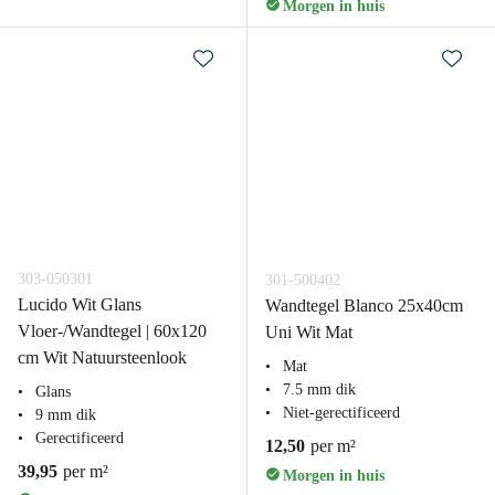
Morgen in huis
303-050301
301-500402
Lucido Wit Glans
Wandtegel Blanco 25x40cm
Vloer-/Wandtegel | 60x120
Uni Wit Mat
cm Wit Natuursteenlook
Mat
7.5 mm dik
Glans
Niet-gerectificeerd
9 mm dik
Gerectificeerd
12,50
per m²
39,95
per m²
Morgen in huis