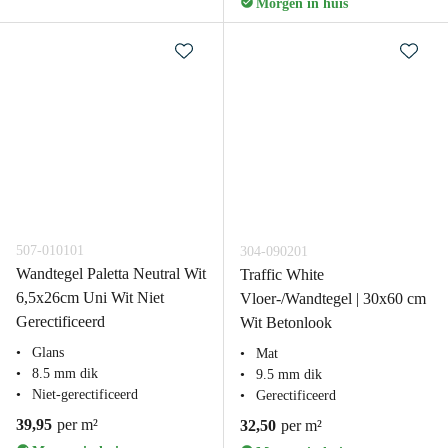
Morgen in huis
507-010101
304-090201
Wandtegel Paletta Neutral Wit
Traffic White
6,5x26cm Uni Wit Niet
Vloer-/Wandtegel | 30x60 cm
Gerectificeerd
Wit Betonlook
Glans
Mat
8.5 mm dik
9.5 mm dik
Niet-gerectificeerd
Gerectificeerd
39,95
per m²
32,50
per m²