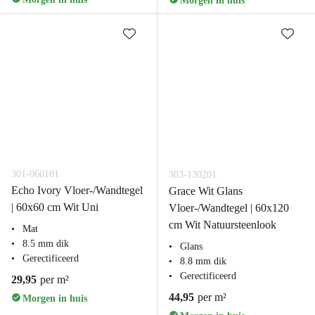
Morgen in huis
301-060101
303-130201
Echo Ivory Vloer-/Wandtegel
Grace Wit Glans
| 60x60 cm Wit Uni
Vloer-/Wandtegel | 60x120
cm Wit Natuursteenlook
Mat
8.5 mm dik
Glans
Gerectificeerd
8.8 mm dik
Gerectificeerd
29,95
per m²
44,95
per m²
Morgen in huis