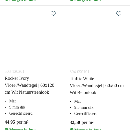
503-120201
304-090101
Rocker Ivory
Traffic White
Vloer-/Wandtegel | 60x120
Vloer-/Wandtegel | 60x60 cm
cm Wit Natuursteenlook
Wit Betonlook
Mat
Mat
9 mm dik
9.5 mm dik
Gerectificeerd
Gerectificeerd
44,95
per m²
32,50
per m²
Morgen in huis