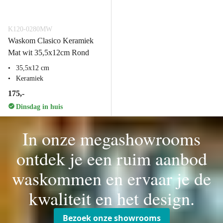
K120-0280MW
Waskom Clasico Keramiek
Mat wit 35,5x12cm Rond
35,5x12 cm
Keramiek
175,-
Dinsdag in huis
In onze megashowrooms
ontdek je een ruim aanbod
waskommen en ervaar je de
kwaliteit en het design.
Bezoek onze showrooms