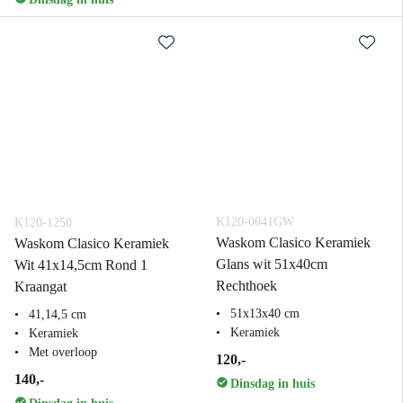
K120-0041GW
K120-1250
Waskom Clasico Keramiek
Waskom Clasico Keramiek
Glans wit 51x40cm
Wit 41x14,5cm Rond 1
Rechthoek
Kraangat
51x13x40 cm
41,14,5 cm
Keramiek
Keramiek
Met overloop
120,-
140,-
Dinsdag in huis