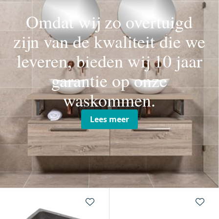
Omdat wij zo overtuigd
zijn van de kwaliteit die we
leveren, bieden wij 10 jaar
garantie op onze
waskommen.
Lees meer