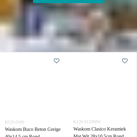
K120-0120MW
B120-0100
Waskom Clasico Keramiek
Waskom Buco Beton Greige
Mat Wit 28x10,5cm Rond
40x14,5 cm Rond