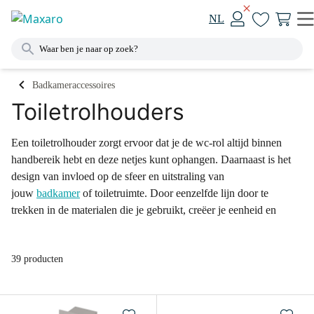
NL
Badkameraccessoires
Toiletrolhouders
Een toiletrolhouder zorgt ervoor dat je de wc-rol altijd binnen
handbereik hebt en deze netjes kunt ophangen. Daarnaast is het
design van invloed op de sfeer en uitstraling van
jouw
badkamer
of toiletruimte. Door eenzelfde lijn door te
trekken in de materialen die je gebruikt, creëer je eenheid en
rust in de ruimte. Benieuwd geworden naar ons assortiment
toiletrolhouders? Neem dan een kijkje online of bezoek één
39 producten
van onze showrooms.