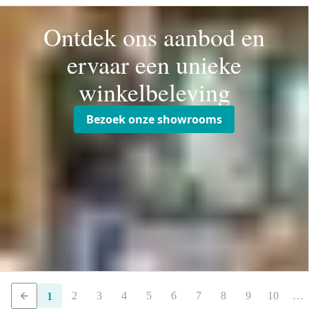
Ontdek ons aanbod en
ervaar een unieke
winkelbeleving
Bezoek onze showrooms
2
3
4
5
6
7
8
9
10
…
1