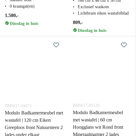
160 cm x 46 cm x 30 cm
0 kraangat(en)
Exclusief waskom
Lichtbruin eiken wastafelblad
1.580,-
809,-
Dinsdag in huis
Dinsdag in huis
BMW17-05126
BMW17-04475
Modulo Badkamermeubel
Modulo Badkamermeubel met
met wastafel | 60 cm
wastafel | 120 cm Eiken
Hoogglans wit Rond front
Greeploos front Natuursteen 2
Mineraalmarmer 2 lades
lades onder elkaar