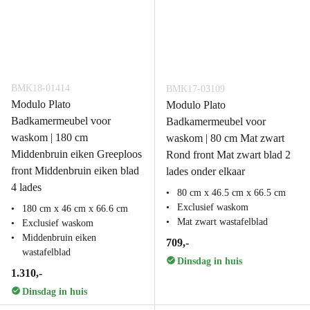
BMK18-01414
BMK17-03109
Modulo Plato
Modulo Plato
Badkamermeubel voor
Badkamermeubel voor
waskom | 180 cm
waskom | 80 cm Mat zwart
Middenbruin eiken Greeploos
Rond front Mat zwart blad 2
front Middenbruin eiken blad
lades onder elkaar
4 lades
80 cm x 46.5 cm x 66.5 cm
Exclusief waskom
180 cm x 46 cm x 66.6 cm
Mat zwart wastafelblad
Exclusief waskom
Middenbruin eiken
709,-
wastafelblad
Dinsdag in huis
1.310,-
Dinsdag in huis