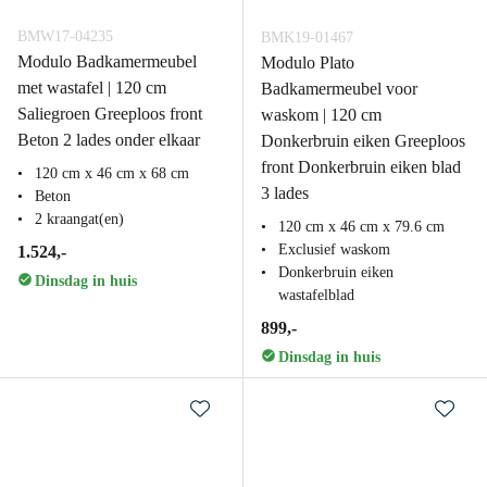
BMW17-04235
BMK19-01467
Modulo Badkamermeubel
Modulo Plato
met wastafel | 120 cm
Badkamermeubel voor
Saliegroen Greeploos front
waskom | 120 cm
Beton 2 lades onder elkaar
Donkerbruin eiken Greeploos
front Donkerbruin eiken blad
120 cm x 46 cm x 68 cm
3 lades
Beton
2 kraangat(en)
120 cm x 46 cm x 79.6 cm
Exclusief waskom
1.524,-
Donkerbruin eiken
Dinsdag in huis
wastafelblad
899,-
Dinsdag in huis