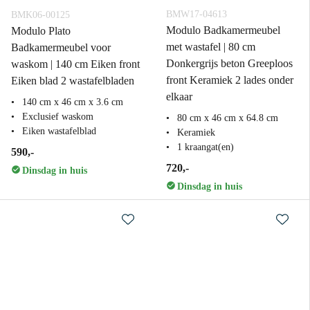
BMW17-04613
BMK06-00125
Modulo Badkamermeubel
Modulo Plato
met wastafel | 80 cm
Badkamermeubel voor
Donkergrijs beton Greeploos
waskom | 140 cm Eiken front
front Keramiek 2 lades onder
Eiken blad 2 wastafelbladen
elkaar
140 cm x 46 cm x 3.6 cm
Exclusief waskom
80 cm x 46 cm x 64.8 cm
Eiken wastafelblad
Keramiek
1 kraangat(en)
590,-
720,-
Dinsdag in huis
Dinsdag in huis