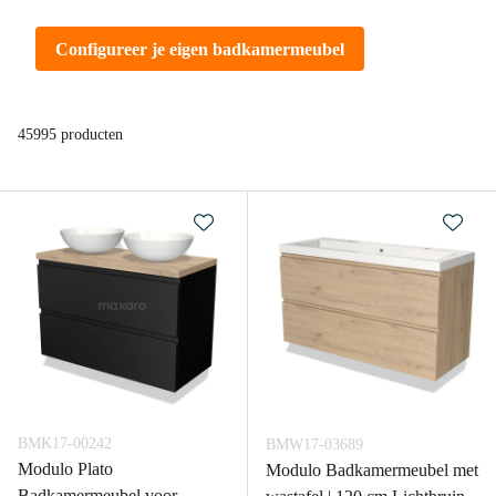
Configureer je eigen badkamermeubel
45995 producten
BMK17-00242
BMW17-03689
Modulo Plato
Modulo Badkamermeubel met
Badkamermeubel voor