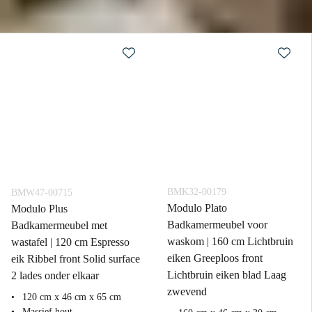
BMK32-00179
BMW47-00715
Modulo Plato
Modulo Plus
Badkamermeubel voor
Badkamermeubel met
waskom | 160 cm Lichtbruin
wastafel | 120 cm Espresso
eiken Greeploos front
eik Ribbel front Solid surface
Lichtbruin eiken blad Laag
2 lades onder elkaar
zwevend
120 cm x 46 cm x 65 cm
Massief hout