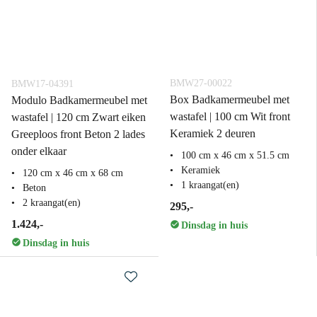
BMW27-00022
BMW17-04391
Box Badkamermeubel met
Modulo Badkamermeubel met
wastafel | 100 cm Wit front
wastafel | 120 cm Zwart eiken
Keramiek 2 deuren
Greeploos front Beton 2 lades
onder elkaar
100 cm x 46 cm x 51.5 cm
Keramiek
120 cm x 46 cm x 68 cm
1 kraangat(en)
Beton
2 kraangat(en)
295,-
1.424,-
Dinsdag in huis
Dinsdag in huis