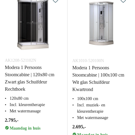
AK1208-521102N
AK1010-520100N
Modera 1 Persoons
Modera 1 Persoons
Stoomcabine | 120x80 cm
Stoomcabine | 100x100 cm
Zwart glas Schuifdeur
Wit glas Schuifdeur
Rechthoek
Kwartrond
120x80 cm
100x100 cm
Incl. kleurentherapie
Incl. muziek- en
Met watermassage
kleurentherapie
Met watermassage
2.795,-
2.695,-
Maandag in huis
Maandag in huis