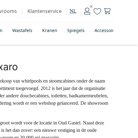
wrooms
Klantenservice
NL
en
Wastafels
Kranen
Spiegels
Accessoires
Bad
xaro
erkoop van whirlpools en stoomcabines onder de naam
iment toegevoegd. 2012 is het jaar dat de organisatie
 onder andere douchecabines, toiletten, badkamermeubelen,
andering wordt er een webshop gelanceerd. De showroom
groot wordt voor de locatie in Oud Gastel. Naast deze
 is het dan zover: een nieuwe vestiging in de oude
howroom en 30.000 m² magazijn.