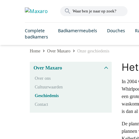
Complete
Badkamermeubels
Douches
R
badkamers
Home
Over Maxaro
Onze geschiedenis
Het
Over Maxaro
Over ons
In 2004 
Cultuurwaarden
Whirlpoo
Geschiedenis
een grot
waskomme
Contact
is dan al
De plann
plannen 
Kellerfa