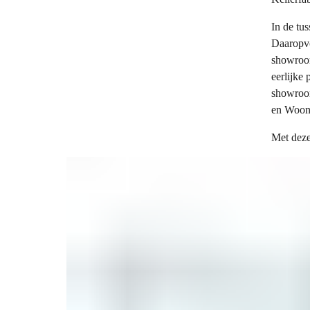
In de tu
Daaropvo
showroom
eerlijke
showroom
en Woonb
Met deze