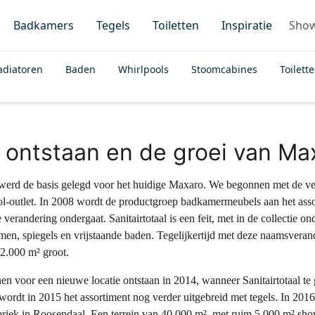
Badkamers
Tegels
Toiletten
Inspiratie
Sho
adiatoren
Baden
Whirlpools
Stoomcabines
Toilett
 ontstaan en de groei van Ma
werd de basis gelegd voor het huidige Maxaro. We begonnen met de v
l-outlet. In 2008 wordt de productgroep badkamermeubels aan het assort
e verandering ondergaat. Sanitairtotaal is een feit, met in de collectie
n, spiegels en vrijstaande baden. Tegelijkertijd met deze naamsver
 2.000 m² groot.
en voor een nieuwe locatie ontstaan in 2014, wanneer Sanitairtotaal te 
wordt in 2015 het assortiment nog verder uitgebreid met tegels. In 2016
briek in Roosendaal. Een terrein van 40.000 m², met ruim 5.000 m² s