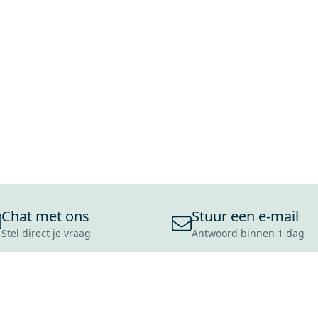
Chat met ons
Stuur een e-mail
Stel direct je vraag
Antwoord binnen 1 dag
ONS ASSORTIMENT
OVER MAXARO
KLANT