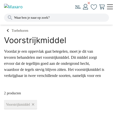
NL
Toebehoren
Voorstrijkmiddel
Voordat je een oppervlak gaat betegelen, moet je dit van
tevoren behandelen met voorstrijkmiddel. Dit middel zorgt
ervoor dat de tegellijm goed aan de ondergrond hecht,
waardoor de tegels stevig blijven zitten. Het voorstrijkmiddel is
verkrijgbaar in twee verschillende soorten, namelijk voor een
zuigende en een niet-zuigende ondergrond. Zuigende
ondergronden zijn bijvoorbeeld cementvloeren, beton en
2 producten
gipsblokken. Een niet-zuigende ondergrond is bijvoorbeeld
gevlinderd beton of bestaand tegelwerk.
Voorstrijkmiddel