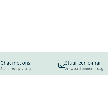
Chat met ons
Stuur een e-mail
Stel direct je vraag
Antwoord binnen 1 dag
ONS ASSORTIMENT
OVER MAXARO
KLANT
BADKAMERS
REVIEWS
CONTACT