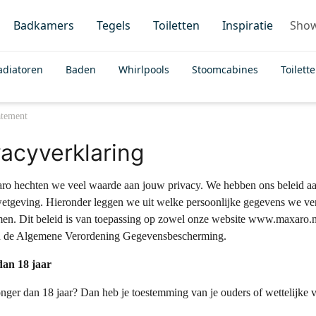
Badkamers
Tegels
Toiletten
Inspiratie
Sho
adiatoren
Baden
Whirlpools
Stoomcabines
Toilett
atement
vacyverklaring
ro hechten we veel waarde aan jouw privacy. We hebben ons beleid a
etgeving. Hieronder leggen we uit welke persoonlijke gegevens we ve
en. Dit beleid is van toepassing op zowel onze website www.maxaro.n
an de Algemene Verordening Gegevensbescherming.
dan 18 jaar
onger dan 18 jaar? Dan heb je toestemming van je ouders of wettelijke