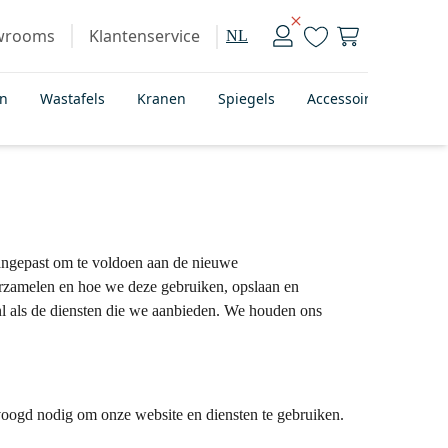
wrooms
Klantenservice
NL
en
Wastafels
Kranen
Spiegels
Accessoires
Bad
angepast om te voldoen aan de nieuwe
rzamelen en hoe we deze gebruiken, opslaan en
l als de diensten die we aanbieden. We houden ons
 voogd nodig om onze website en diensten te gebruiken.