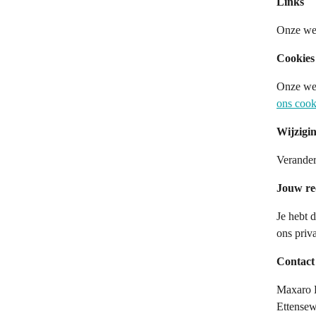
Links
Onze web
Cookies
Onze web
ons cook
Wijzigi
Verander
Jouw re
Je hebt 
ons priv
Contact
Maxaro 
Ettense