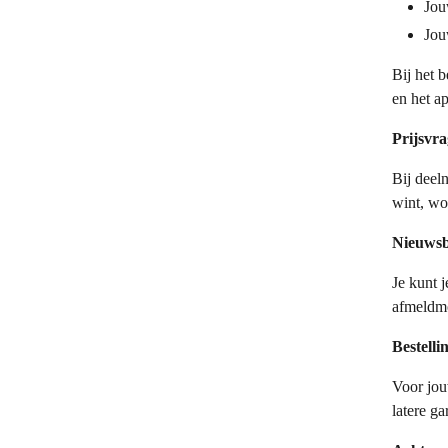
Jou
Jou
Bij het 
en het a
Prijsvr
Bij deel
wint, wo
Nieuwsb
Je kunt 
afmeldmo
Bestelli
Voor jou
latere ga