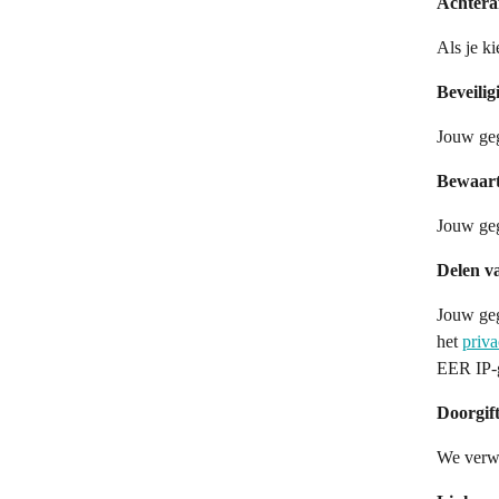
Achtera
Als je k
Beveilig
Jouw geg
Bewaart
Jouw geg
Delen v
Jouw geg
het
priv
EER IP-g
Doorgif
We verwe