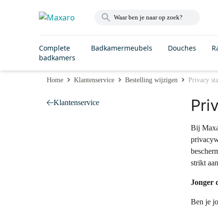
Complete
Badkamermeubels
Douches
R
badkamers
Home
Klantenservice
Bestelling wijzigen
Privacy st
Pri
Klantenservice
Bij Maxa
privacyw
bescherm
strikt a
Jonger 
Ben je j