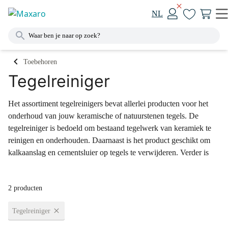
NL
Toebehoren
Tegelreiniger
Het assortiment tegelreinigers bevat allerlei producten voor het
onderhoud van jouw keramische of natuurstenen tegels. De
tegelreiniger is bedoeld om bestaand tegelwerk van keramiek te
reinigen en onderhouden. Daarnaast is het product geschikt om
kalkaanslag en cementsluier op tegels te verwijderen. Verder is
er een onderhoudsmiddel speciaal voor natuursteen. Dit
zuurvrije middel heeft dezelfde werking als de normale
2 producten
tegelreiniger, maar tast de natuursteen tegels niet aan.
Tegelreiniger