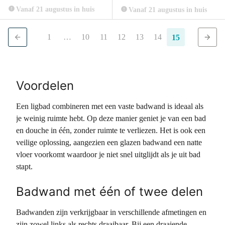
Vanaf 21 augustus in huis
Vanaf 21 augustus in huis
1
…
10
11
12
13
14
15
Voordelen
Een ligbad combineren met een vaste badwand is ideaal als
je weinig ruimte hebt. Op deze manier geniet je van een bad
en douche in één, zonder ruimte te verliezen. Het is ook een
veilige oplossing, aangezien een glazen badwand een natte
vloer voorkomt waardoor je niet snel uitglijdt als je uit bad
stapt.
Badwand met één of twee delen
Badwanden zijn verkrijgbaar in verschillende afmetingen en
zijn zowel links als rechts draaibaar. Bij een draaiende