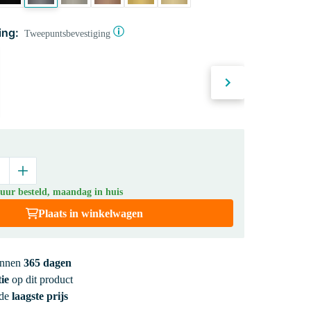
ing:
Tweepuntsbevestiging
 uur besteld, maandag in huis
Plaats in winkelwagen
innen
365 dagen
ie
op dit product
 de
laagste prijs