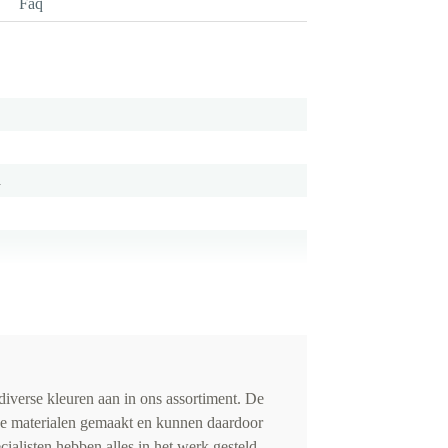
Faq
m
iverse kleuren aan in ons assortiment. De
de materialen gemaakt en kunnen daardoor
cialisten hebben alles in het werk gesteld