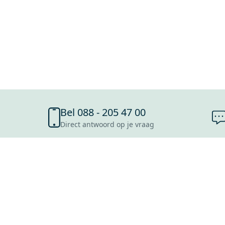
Bel 088 - 205 47 00
Direct antwoord op je vraag
SHOWROOMS
ROOSENDAAL
UTRECHT