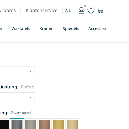
wrooms
Klantenservice
NL
en
Wastafels
Kranen
Spiegels
Accessoires
Bad
tiestang:
Plafond
ing:
Zwart metaal