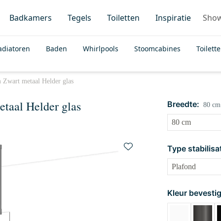
Badkamers
Tegels
Toiletten
Inspiratie
Sho
adiatoren
Baden
Whirlpools
Stoomcabines
Toilett
Zwart metaal Helder glas
taal Helder glas
Breedte:
80 cm
Type stabilisa
Kleur bevestig