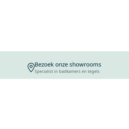
Bezoek onze showrooms
Specialist in badkamers en tegels
ENSERVICE
TIJDEN