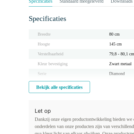
Specificaties
Standaard meegeleverd
Downloads
Specificaties
Breedte
80 cm
Hoogte
145 cm
Verstelbaarheid
79,8 - 80,1 c
Kleur bevestiging
Zwart metaal
Serie
Diamond
Bekijk alle specificaties
Let op
Dankzij onze eigen productontwikkeling bieden we d
onderdelen van onze producten zijn van verschillen
qua kleur licht van elkaar afwijken. Onze productspe