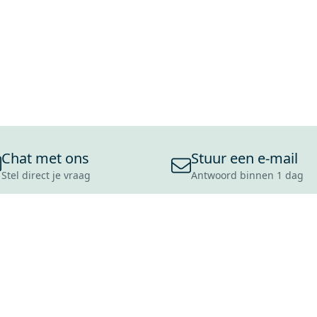
Chat met ons
Stuur een e-mail
Stel direct je vraag
Antwoord binnen 1 dag
ONS ASSORTIMENT
OVER MAXARO
KLANT
BADKAMERS
REVIEWS
CONTACT
TEGELS
OVER ONS
OPENINGS