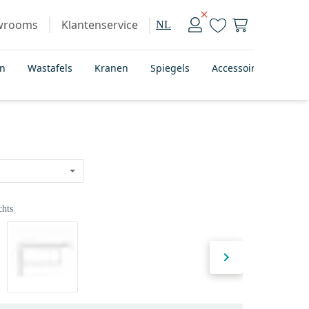
wrooms
Klantenservice
NL
en
Wastafels
Kranen
Spiegels
Accessoires
Bad
chts