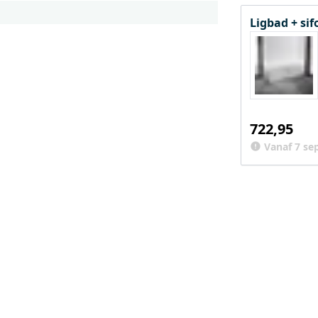
Ligbad + si
722,95
Vanaf 7 se