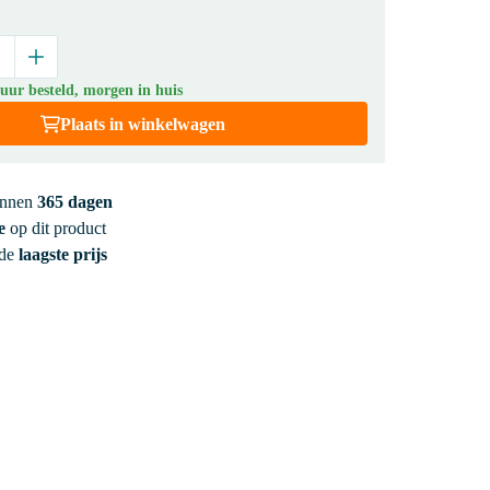
uur besteld, morgen in huis
Plaats in winkelwagen
innen
365 dagen
e
op dit product
 de
laagste prijs