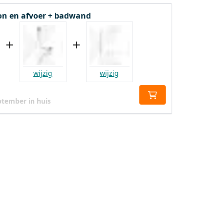
fon en afvoer + badwand
wijzig
wijzig
ptember in huis