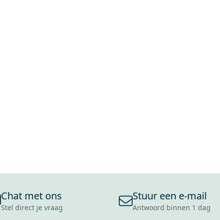
Chat met ons
Stuur een e-mail
Stel direct je vraag
Antwoord binnen 1 dag