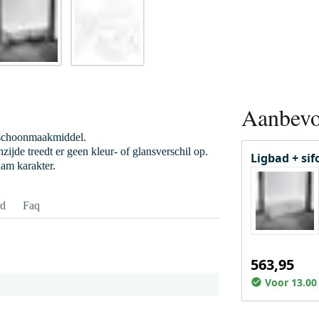
Aanbevo
 schoonmaakmiddel.
ijde treedt er geen kleur- of glansverschil op.
Ligbad + sif
aam karakter.
rd
Faq
563,95
Voor 13.00