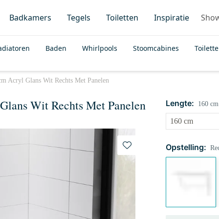
Badkamers
Tegels
Toiletten
Inspiratie
Sho
adiatoren
Baden
Whirlpools
Stoomcabines
Toilett
cm Acryl Glans Wit Rechts Met Panelen
Glans Wit Rechts Met Panelen
Lengte:
160 cm
Opstelling:
Re