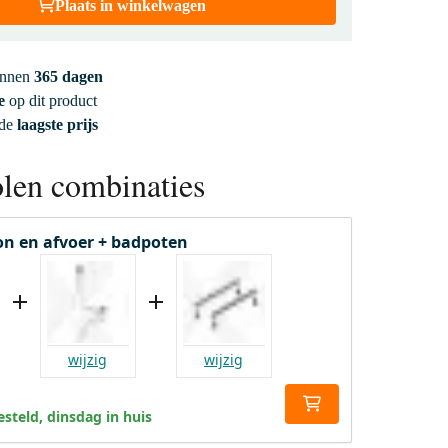
Plaats in winkelwagen
innen
365 dagen
e
op dit product
 de
laagste prijs
len combinaties
fon en afvoer + badpoten
wijzig
wijzig
steld, dinsdag in huis