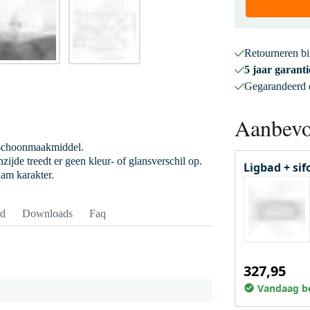
Retourneren b
5 jaar garanti
Gegarandeerd
Aanbevo
 schoonmaakmiddel.
ijde treedt er geen kleur- of glansverschil op.
Ligbad + si
aam karakter.
rd
Downloads
Faq
327,95
Vandaag be