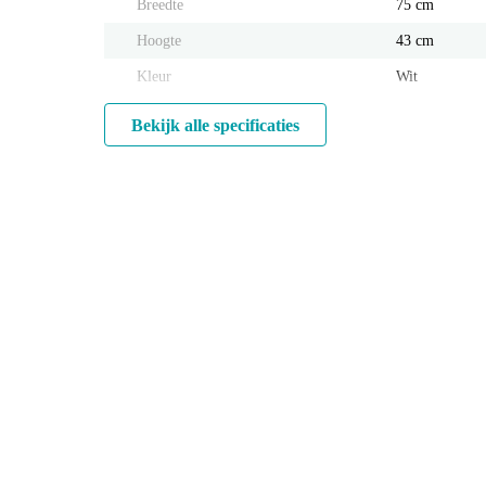
Breedte
75 cm
Hoogte
43 cm
Kleur
Wit
Bekijk alle specificaties