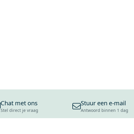
Chat met ons
Stuur een e-mail
Stel direct je vraag
Antwoord binnen 1 dag