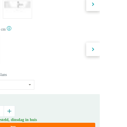
5 cm
lans
teld, dinsdag in huis