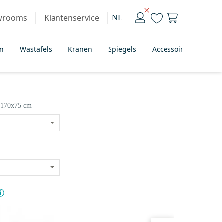
wrooms
Klantenservice
NL
en
Wastafels
Kranen
Spiegels
Accessoires
Bad
170x75 cm