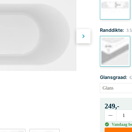
Randdikte:
3.
Glansgraad:
G
249,-
Vandaag bes