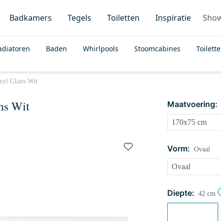
Badkamers
Tegels
Toiletten
Inspiratie
Sho
adiatoren
Baden
Whirlpools
Stoomcabines
Toilett
ryl Glans Wit
ns Wit
Maatvoering:
Vorm:
Ovaal
Diepte:
42 cm