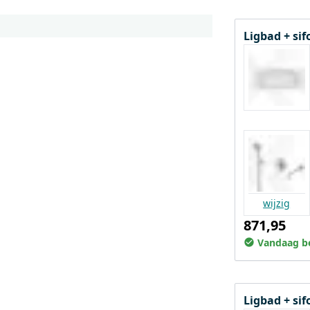
Ligbad + si
wijzig
871,95
Vandaag be
Ligbad + si