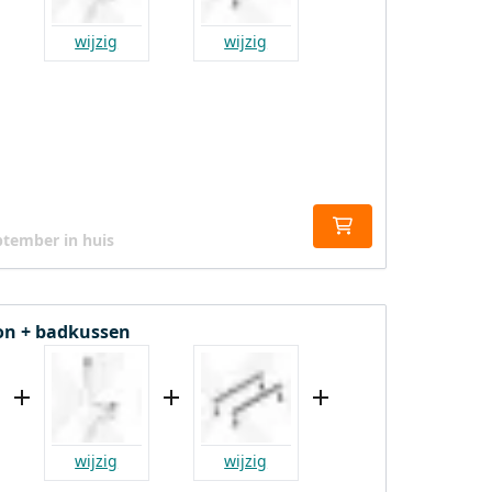
wijzig
wijzig
ptember in huis
fon + badkussen
wijzig
wijzig