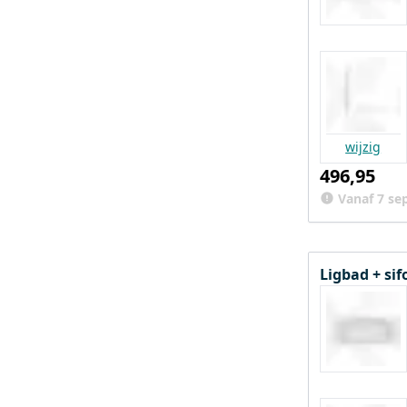
wijzig
496,95
Vanaf 7 se
Ligbad + si