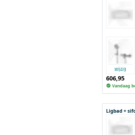
wijzig
606,95
Vandaag be
Ligbad + si