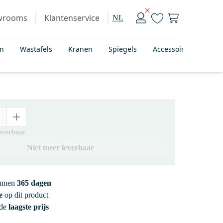
wrooms
Klantenservice
NL
en
Wastafels
Kranen
Spiegels
Accessoires
Bad
leverbaar
Niet meer leverbaar
innen
365 dagen
e
op dit product
 de
laagste prijs