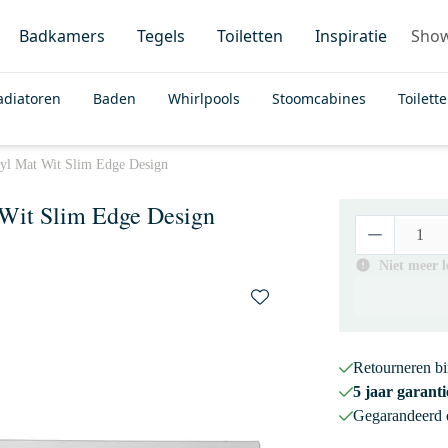
Badkamers
Tegels
Toiletten
Inspiratie
Sho
adiatoren
Baden
Whirlpools
Stoomcabines
Toilett
yl Mat Wit Slim Edge Design
 Wit Slim Edge Design
Niet meer 
Retourneren b
5 jaar garanti
Gegarandeerd