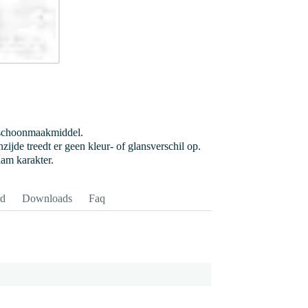
 schoonmaakmiddel.
ijde treedt er geen kleur- of glansverschil op.
aam karakter.
rd
Downloads
Faq