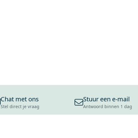
Chat met ons
Stuur een e-mail
Stel direct je vraag
Antwoord binnen 1 dag
ONS ASSORTIMENT
OVER MAXARO
KLANT