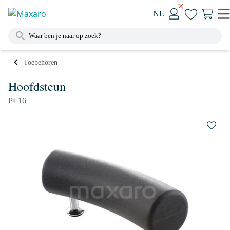
NL
Toebehoren
Hoofdsteun
PL16