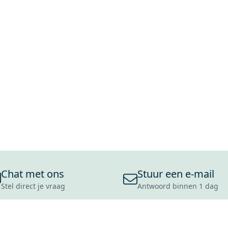
Chat met ons
Stuur een e-mail
Stel direct je vraag
Antwoord binnen 1 dag