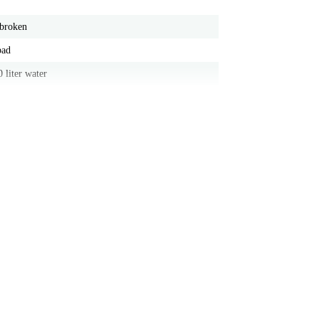
ebroken
bad
 liter water