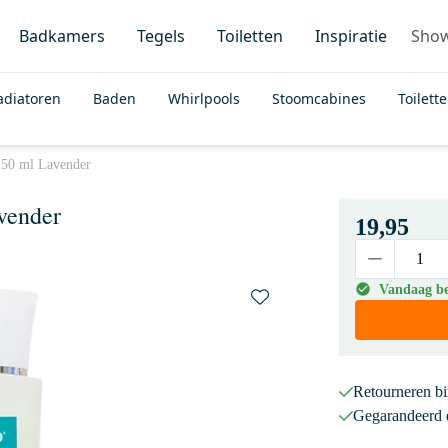
Badkamers
Tegels
Toiletten
Inspiratie
Sho
adiatoren
Baden
Whirlpools
Stoomcabines
Toilett
50 ml Lavender
vender
19,95
Vandaag bes
Retourneren b
Gegarandeerd