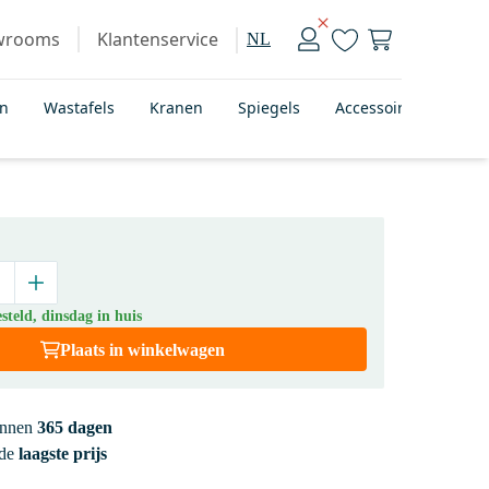
wrooms
Klantenservice
NL
en
Wastafels
Kranen
Spiegels
Accessoires
Bad
teld, dinsdag in huis
Plaats in winkelwagen
innen
365 dagen
 de
laagste prijs