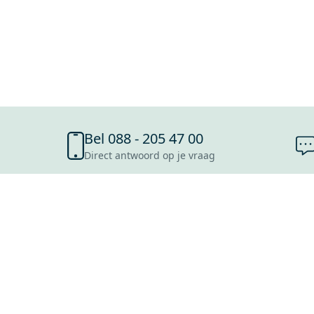
Bel 088 - 205 47 00
Direct antwoord op je vraag
SHOWROOMS
ROOSENDAAL
UTRECHT
ROTTERDAM