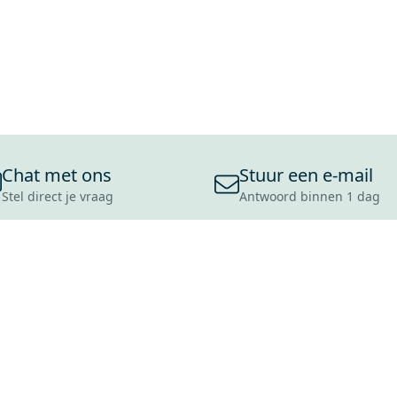
Chat met ons
Stuur een e-mail
Stel direct je vraag
Antwoord binnen 1 dag
ONS ASSORTIMENT
OVER MAXARO
KLANT
BADKAMERS
REVIEWS
CONTACT
TEGELS
OVER ONS
OPENINGS
TOILETTEN
CULTUURWAARDEN
LEVERING