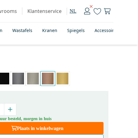
wrooms
Klantenservice
NL
en
Wastafels
Kranen
Spiegels
Accessoires
Bad
uur besteld, morgen in huis
Plaats in winkelwagen