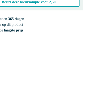
Bestel deze kleursample voor
2,50
innen
365 dagen
e
op dit product
 de
laagste prijs