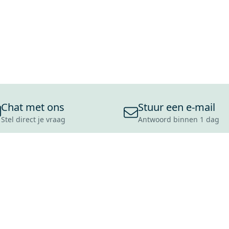
Chat met ons
Stuur een e-mail
Stel direct je vraag
Antwoord binnen 1 dag
ONS ASSORTIMENT
OVER MAXARO
KLANT
BADKAMERS
REVIEWS
CONTACT
TEGELS
OVER ONS
OPENINGS
TOILETTEN
CULTUURWAARDEN
LEVERING