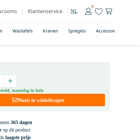
wrooms
Klantenservice
NL
en
Wastafels
Kranen
Spiegels
Accessoires
Bad
steld, maandag in huis
Plaats in winkelwagen
innen
365 dagen
e
op dit product
 de
laagste prijs