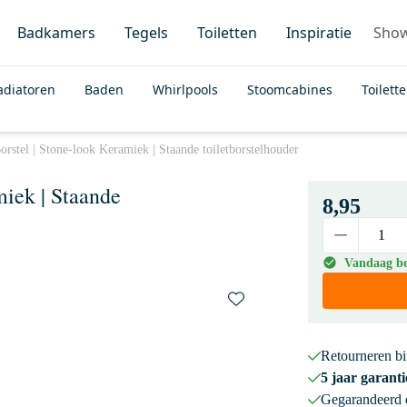
Badkamers
Tegels
Toiletten
Inspiratie
Sho
adiatoren
Baden
Whirlpools
Stoomcabines
Toilett
stel | Stone-look Keramiek | Staande toiletborstelhouder
iek | Staande
8,95
Vandaag be
Retourneren b
5 jaar garanti
Gegarandeerd