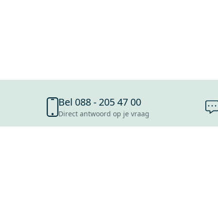
Bel 088 - 205 47 00
Direct antwoord op je vraag
SHOWROOMS
ROOSENDAAL
UTRECHT
ROTTERDAM