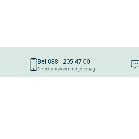
Bel 088 - 205 47 00
Direct antwoord op je vraag
SHOWROOMS
ROOSENDAAL
UTRECHT
ROTTERDAM