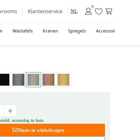
wrooms
Klantenservice
NL
en
Wastafels
Kranen
Spiegels
Accessoires
Bad
steld, maandag in huis
Plaats in winkelwagen