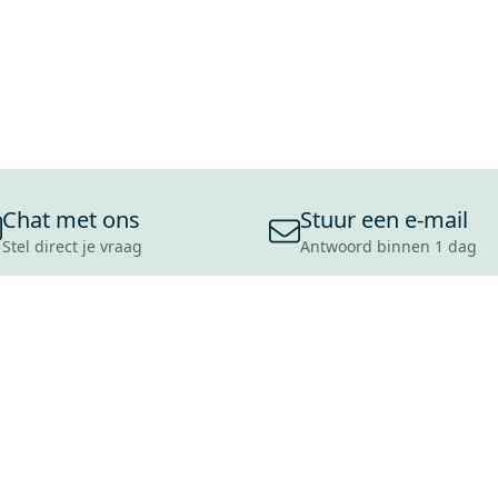
Chat met ons
Stuur een e-mail
Stel direct je vraag
Antwoord binnen 1 dag
ONS ASSORTIMENT
OVER MAXARO
KLANT
BADKAMERS
REVIEWS
CONTACT
TEGELS
OVER ONS
OPENINGS
TOILETTEN
CULTUURWAARDEN
LEVERING