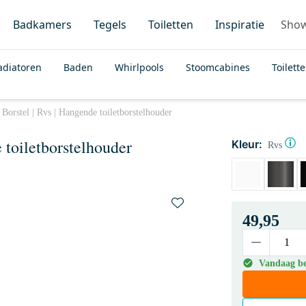
Badkamers
Tegels
Toiletten
Inspiratie
Sho
adiatoren
Baden
Whirlpools
Stoomcabines
Toilett
orstel | Rvs | Hangende toiletborstelhouder
 toiletborstelhouder
Kleur:
Rvs
49,95
Vandaag be