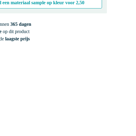
l een materiaal sample op kleur voor
2,50
innen
365 dagen
e
op dit product
 de
laagste prijs