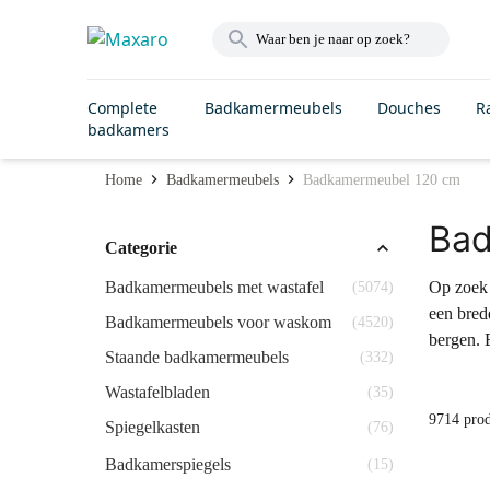
Complete
Badkamermeubels
Douches
R
badkamers
Home
Badkamermeubels
Badkamermeubel 120 cm
Bad
Categorie
Badkamermeubels met wastafel
Op zoek 
(5074)
een bred
Badkamermeubels voor waskom
(4520)
bergen. 
Staande badkamermeubels
(332)
Wastafelbladen
(35)
9714 pro
Spiegelkasten
(76)
Badkamerspiegels
(15)