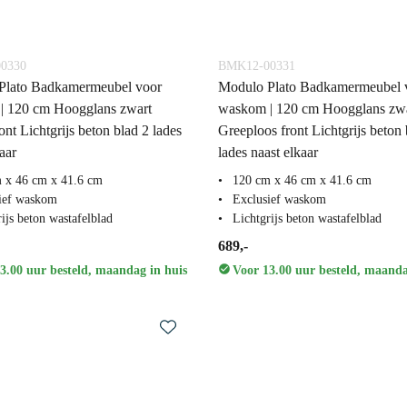
0330
BMK12-00331
Plato Badkamermeubel voor
Modulo Plato Badkamermeubel 
| 120 cm Hoogglans zwart
waskom | 120 cm Hoogglans zw
ont Lichtgrijs beton blad 2 lades
Greeploos front Lichtgrijs beton 
aar
lades naast elkaar
 x 46 cm x 41.6 cm
120 cm x 46 cm x 41.6 cm
ief waskom
Exclusief waskom
ijs beton wastafelblad
Lichtgrijs beton wastafelblad
689,-
3.00 uur besteld, maandag in huis
Voor 13.00 uur besteld, maanda