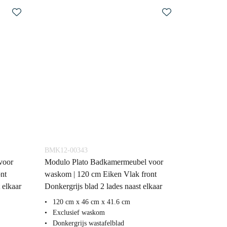
BMK12-00343
voor
Modulo Plato Badkamermeubel voor
nt
waskom | 120 cm Eiken Vlak front
 elkaar
Donkergrijs blad 2 lades naast elkaar
120 cm x 46 cm x 41.6 cm
Exclusief waskom
Donkergrijs wastafelblad