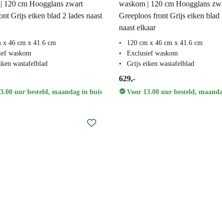
| 120 cm Hoogglans zwart
waskom | 120 cm Hoogglans zw
ont Grijs eiken blad 2 lades naast
Greeploos front Grijs eiken blad 
naast elkaar
 x 46 cm x 41.6 cm
120 cm x 46 cm x 41.6 cm
ief waskom
Exclusief waskom
iken wastafelblad
Grijs eiken wastafelblad
629,-
3.00 uur besteld, maandag in huis
Voor 13.00 uur besteld, maanda