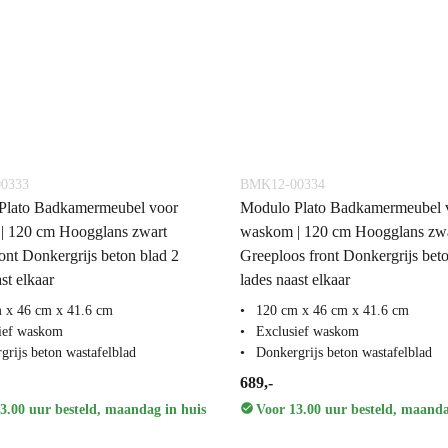
0333
BMK12-00334
Plato Badkamermeubel voor
Modulo Plato Badkamermeubel 
| 120 cm Hoogglans zwart
waskom | 120 cm Hoogglans zw
ont Donkergrijs beton blad 2
Greeploos front Donkergrijs beto
st elkaar
lades naast elkaar
 x 46 cm x 41.6 cm
120 cm x 46 cm x 41.6 cm
ief waskom
Exclusief waskom
grijs beton wastafelblad
Donkergrijs beton wastafelblad
689,-
3.00 uur besteld, maandag in huis
Voor 13.00 uur besteld, maanda