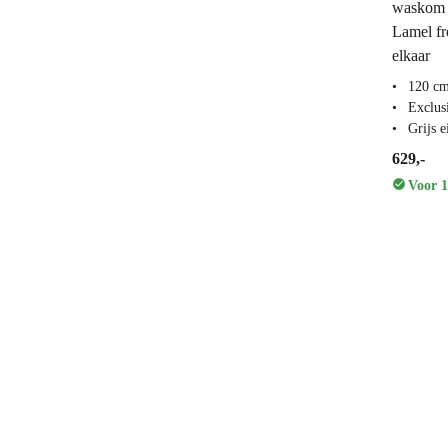
waskom 
Lamel fr
elkaar
120 cm
Exclus
Grijs e
629,-
Voor 1