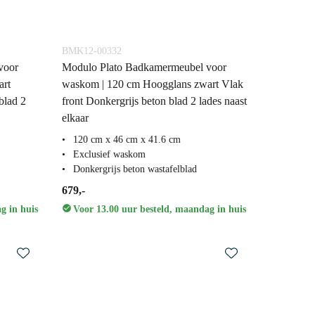
BMK12-00332
voor
Modulo Plato Badkamermeubel voor
art
waskom | 120 cm Hoogglans zwart Vlak
blad 2
front Donkergrijs beton blad 2 lades naast
elkaar
120 cm x 46 cm x 41.6 cm
Exclusief waskom
Donkergrijs beton wastafelblad
679,-
g in huis
Voor 13.00 uur besteld, maandag in huis