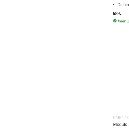
Donker
689,-
Voor 1
BMK12-0
Modulo 