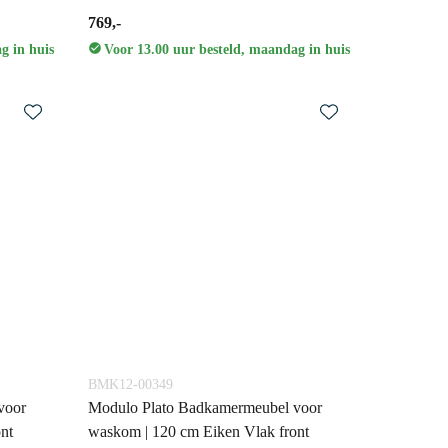
769,-
g in huis
Voor 13.00 uur besteld, maandag in huis
BMK12-00349
voor
Modulo Plato Badkamermeubel voor
nt
waskom | 120 cm Eiken Vlak front