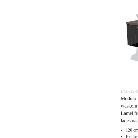
BMK12-0
Modulo 
waskom 
Lamel fr
lades naa
120 cm
Exclus