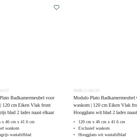
0337
BMK12-00339
Plato Badkamermeubel voor
Modulo Plato Badkamermeubel 
 120 cm Eiken Vlak front
waskom | 120 cm Eiken Vlak fro
ijs blad 2 lades naast elkaar
Hoogglans wit blad 2 lades naast
 x 46 cm x 41.6 cm
120 cm x 46 cm x 41.6 cm
ief waskom
Exclusief waskom
grijs wastafelblad
Hoogglans wit wastafelblad