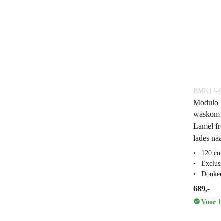
BMK12-0
Modulo 
waskom 
Lamel fr
lades naa
120 cm
Exclus
Donker
689,-
Voor 1