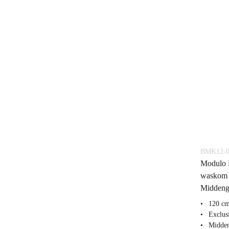
BMK12-0
Modulo 
waskom |
Middengr
120 cm
Exclus
Midden