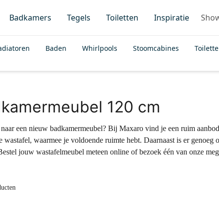
Badkamers
Tegels
Toiletten
Inspiratie
Sho
adiatoren
Baden
Whirlpools
Stoomcabines
Toilett
kamermeubel 120 cm
naar een nieuw badkamermeubel? Bij Maxaro vind je een ruim aanbod
e wastafel, waarmee je voldoende ruimte hebt. Daarnaast is er genoeg 
Bestel jouw wastafelmeubel meteen online of bezoek één van onze m
ducten