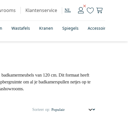
wrooms
Klantenservice
NL
en
Wastafels
Kranen
Spiegels
Accessoires
Bad
 badkamermeubels van 120 cm. Dit formaat heeft
opbergruimte om al je badkamerspullen netjes op te
egashowrooms.
Sorteer op: