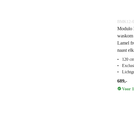
BMK12-0
Modulo 
waskom 
Lamel fr
naast elk
120 cm
Exclus
Lichtgr
689,-
Voor 1