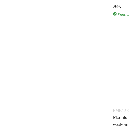
769,-
Voor 1
BMK12-0
Modulo 
waskom |