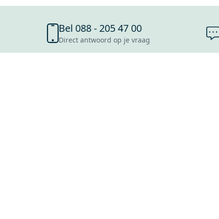
Bel 088 - 205 47 00
Direct antwoord op je vraag
SHOWROOMS
ROOSENDAAL
UTRECHT
ROTTERDAM
HOOFDDORP
Mijn Maxaro login
EINDHOVEN
LEEUWARDEN
HEERLEN
NIJMEGEN