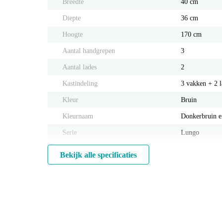
Breedte
40 cm
Diepte
36 cm
Hoogte
170 cm
Aantal handgrepen
3
Aantal lades
2
Kastindeling
3 vakken + 2 l
Kleur
Bruin
Kleurnaam
Donkerbruin e
Serie
Lungo
Bekijk alle specificaties