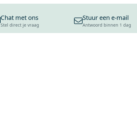
Chat met ons
Stuur een e-mail
Stel direct je vraag
Antwoord binnen 1 dag
ONS ASSORTIMENT
OVER MAXARO
KLANT
BADKAMERS
REVIEWS
CONTACT
TEGELS
OVER ONS
OPENINGS
TOILETTEN
CULTUURWAARDEN
LEVERING
MOODBOARDS
ONZE GESCHIEDENIS
SCHADE
DUURZAAMHEID
RETOURP
MAXARO ALS WERKGEVER
SERVICEA
VACATURES
ZAKELIJK
BLOG
GARANTI