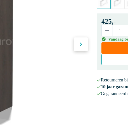
425,-
Vandaag bes
Retourneren b
10 jaar garant
Gegarandeerd