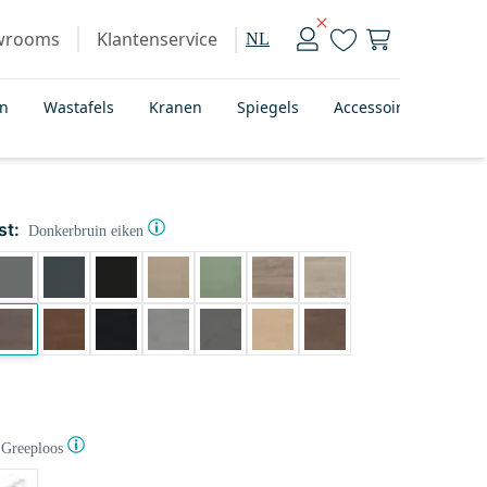
wrooms
Klantenservice
NL
en
Wastafels
Kranen
Spiegels
Accessoires
Bad
st:
Donkerbruin eiken
Greeploos