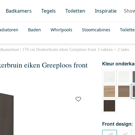
Badkamers
Tegels
Toiletten
Inspiratie
Sho
adiatoren
Baden
Whirlpools
Stoomcabines
Toilett
kamerkast | 170 cm Donkerbruin eiken Greeploos front 3 vakken + 2 lades
rbruin eiken Greeploos front
Kleur onderka
Front design: