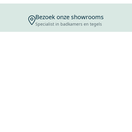
Bezoek onze showrooms
Specialist in badkamers en tegels
ENSERVICE
TIJDEN
SKOSTEN
ROCES
ANVRAAG
EVOORWAARDEN