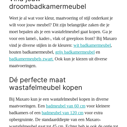
droombadkamermeubel
Weet je al wat voor kleur, maatvoering of stijl onderkast je
wilt voor jouw meubel? Dit zijn belangrijke zaken die je
moet bepalen als je een wastafelmeubel gaat kopen. Ga je
voor een lamel-, kader-, vlak of greeploos front? Bij Maxaro
vind je diverse stijlen in de kleuren:
wit badkamermeubel
,
houten badkamermeubel,
grijs badkamermeubel
en
badkamermeubels zwart.
Ook kun je kiezen uit diverse
maatvoeringen.
Dé perfecte maat
wastafelmeubel kopen
Bij Maxaro kun je een wastafelmeubel kopen in diverse
maatvoeringen. Een
badmeubel van 60 cm
voor kleinere
badkamers of een
badmeubel van 120 cm
voor extra
opbergruimte. De standaarddiepte van een Maxaro-
wastafelmeubel gaat tot 45 cm. Echter heb je ook de optie tot