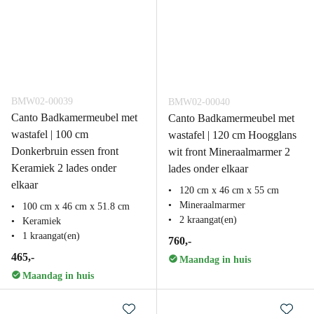
BMW02-00039
BMW02-00040
Canto Badkamermeubel met
Canto Badkamermeubel met
wastafel | 100 cm
wastafel | 120 cm Hoogglans
Donkerbruin essen front
wit front Mineraalmarmer 2
Keramiek 2 lades onder
lades onder elkaar
elkaar
120 cm x 46 cm x 55 cm
Mineraalmarmer
100 cm x 46 cm x 51.8 cm
2 kraangat(en)
Keramiek
1 kraangat(en)
760,-
465,-
Maandag in huis
Maandag in huis