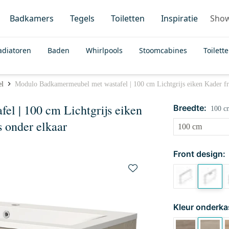
Badkamers
Tegels
Toiletten
Inspiratie
Sho
adiatoren
Baden
Whirlpools
Stoomcabines
Toilett
el
Modulo Badkamermeubel met wastafel | 100 cm Lichtgrijs eiken Kader fr
l | 100 cm Lichtgrijs eiken
Breedte:
100 c
 onder elkaar
Front design:
Kleur onderka