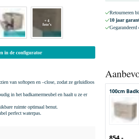
Retourneren b
10 jaar garant
+ 4
foto’s
Gegarandeerd
n in de configurator
Aanbevo
rzien van softopen en –close, zodat ze geluidloos
100cm Badk
oudig in het badkamermeubel en haalt u ze er
hikbare ruimte optimaal benut.
bel perfect waterpas.
854,-