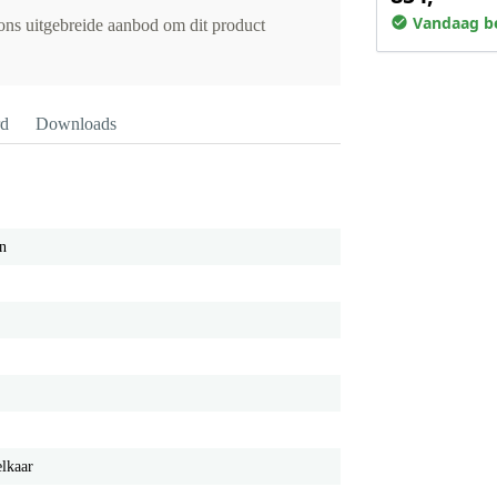
Vandaag be
 ons uitgebreide aanbod om dit product
rd
Downloads
en
elkaar