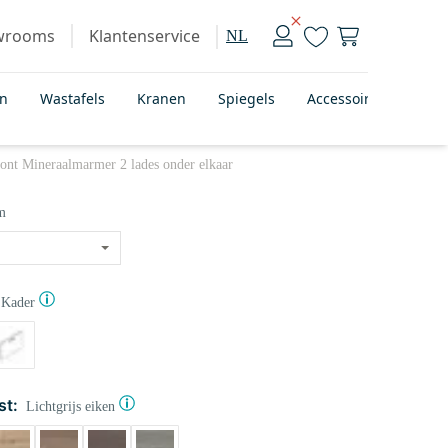
wrooms
Klantenservice
NL
en
Wastafels
Kranen
Spiegels
Accessoires
Bad
ont Mineraalmarmer 2 lades onder elkaar
m
Kader
st:
Lichtgrijs eiken