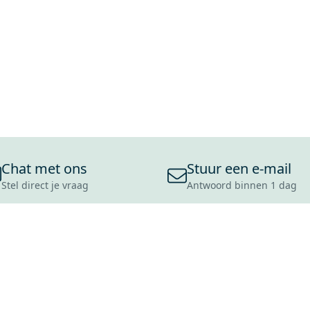
Chat met ons
Stuur een e-mail
Stel direct je vraag
Antwoord binnen 1 dag
ONS ASSORTIMENT
OVER MAXARO
KLANT
BADKAMERS
REVIEWS
CONTACT