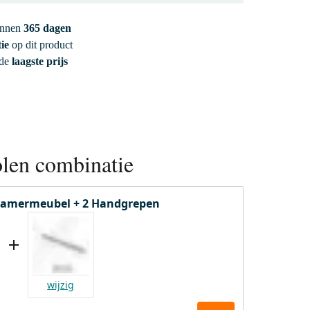
innen
365 dagen
ie
op dit product
 de
laagste prijs
len combinatie
amermeubel + 2 Handgrepen
wijzig