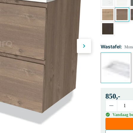
Wastafel:
Mond
850,-
Vandaag be