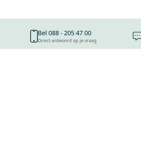
Bel 088 - 205 47 00
Direct antwoord op je vraag
SHOWROOMS
ROOSENDAAL
UTRECHT
ROTTERDAM
HOOFDDORP
Mijn Maxaro login
EINDHOVEN
LEEUWARDEN