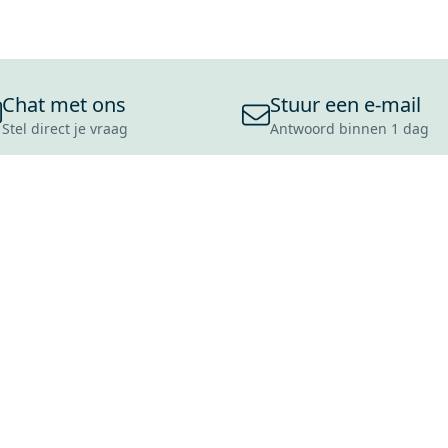
Chat met ons
Stuur een e-mail
Stel direct je vraag
Antwoord binnen 1 dag
ONS ASSORTIMENT
OVER MAXARO
KLANT
BADKAMERS
REVIEWS
CONTACT
TEGELS
OVER ONS
OPENINGS
TOILETTEN
CULTUURWAARDEN
LEVERING
MOODBOARDS
ONZE GESCHIEDENIS
SCHADE
DUURZAAMHEID
RETOURP
MAXARO ALS WERKGEVER
SERVICEA