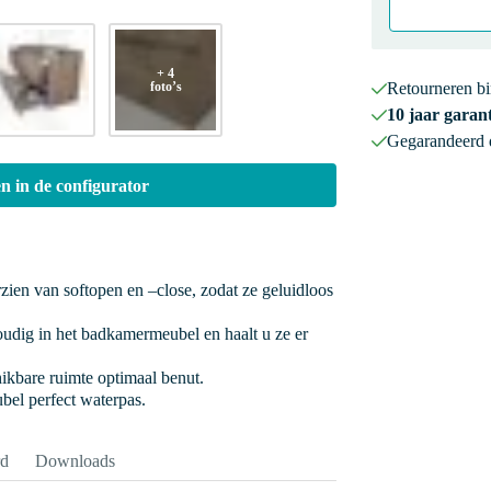
+ 4
foto’s
Retourneren b
10 jaar garant
Gegarandeerd
n in de configurator
rzien van softopen en –close, zodat ze geluidloos
oudig in het badkamermeubel en haalt u ze er
hikbare ruimte optimaal benut.
bel perfect waterpas.
rd
Downloads