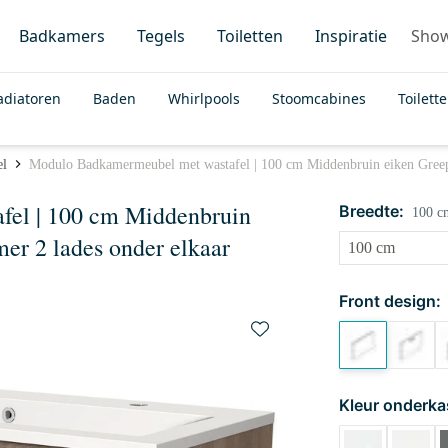
Badkamers
Tegels
Toiletten
Inspiratie
Sho
adiatoren
Baden
Whirlpools
Stoomcabines
Toilett
el
Modulo Badkamermeubel met wastafel | 100 cm Middenbruin eiken Greepl
el | 100 cm Middenbruin
Breedte:
100 c
er 2 lades onder elkaar
Front design:
Kleur onderka