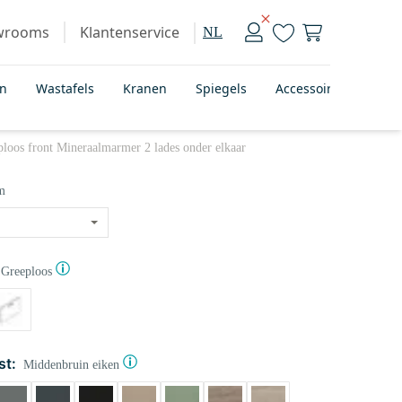
wrooms
Klantenservice
NL
en
Wastafels
Kranen
Spiegels
Accessoires
Bad
oos front Mineraalmarmer 2 lades onder elkaar
m
Greeploos
st:
Middenbruin eiken