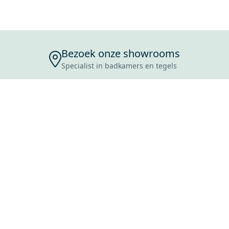
Bezoek onze showrooms
Specialist in badkamers en tegels
ENSERVICE
TIJDEN
SKOSTEN
ROCES
ANVRAAG