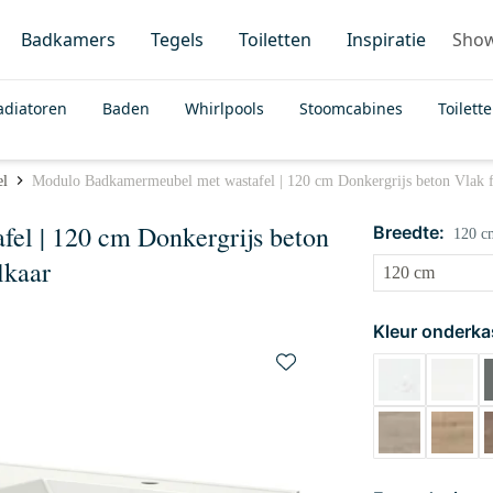
Badkamers
Tegels
Toiletten
Inspiratie
Sho
adiatoren
Baden
Whirlpools
Stoomcabines
Toilett
el
Modulo Badkamermeubel met wastafel | 120 cm Donkergrijs beton Vlak fr
el | 120 cm Donkergrijs beton
Breedte:
120 c
lkaar
Kleur onderka