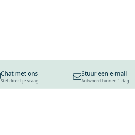
Chat met ons
Stuur een e-mail
Stel direct je vraag
Antwoord binnen 1 dag
ONS ASSORTIMENT
OVER MAXARO
KLANT
BADKAMERS
REVIEWS
CONTACT