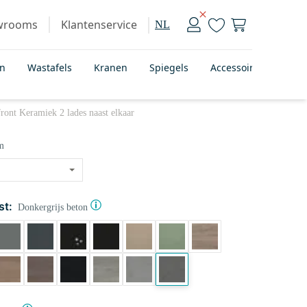
wrooms
Klantenservice
NL
en
Wastafels
Kranen
Spiegels
Accessoires
Bad
ont Keramiek 2 lades naast elkaar
m
st:
Donkergrijs beton