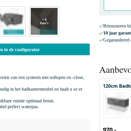
+ 4
foto’s
Retourneren b
10 jaar garant
Gegarandeerd
n in de configurator
Aanbevo
orzien van een systeem met softopen en -close,
120cm Badk
oudig in het badkamermeubel en haalt u ze er
hikbare ruimte optimaal benut.
bel perfect waterpas.
970,-