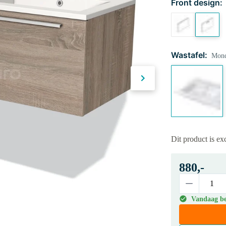
Front design:
Wastafel:
Mond
Dit product is e
880,-
Vandaag bes