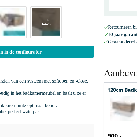
+ 4
foto’s
Retourneren b
10 jaar garant
Gegarandeerd
n in de configurator
Aanbevo
orzien van een systeem met softopen en -close,
120cm Badk
oudig in het badkamermeubel en haalt u ze er
hikbare ruimte optimaal benut.
bel perfect waterpas.
900,-