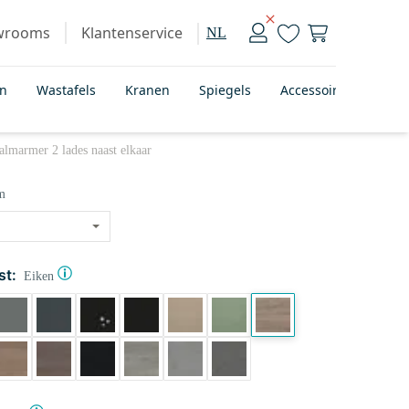
wrooms
Klantenservice
NL
en
Wastafels
Kranen
Spiegels
Accessoires
Bad
lmarmer 2 lades naast elkaar
m
st:
Eiken