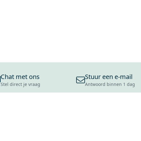
Chat met ons
Stuur een e-mail
Stel direct je vraag
Antwoord binnen 1 dag
ONS ASSORTIMENT
OVER MAXARO
KLANT
BADKAMERS
REVIEWS
CONTACT