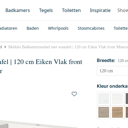
Badkamers
Tegels
Toiletten
Inspiratie
Sho
adiatoren
Baden
Whirlpools
Stoomcabines
Toilett
el
Modulo Badkamermeubel met wastafel | 120 cm Eiken Vlak front Mineraa
l | 120 cm Eiken Vlak front
Breedte:
120 c
r
Kleur onderka